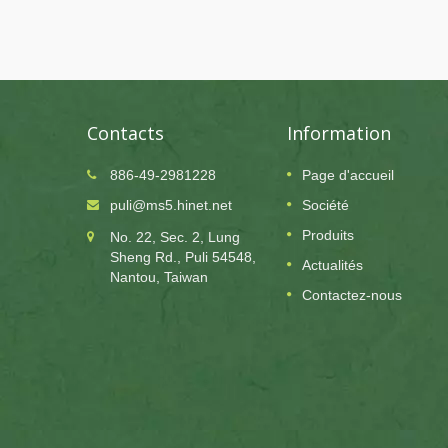
Contacts
Information
886-49-2981228
Page d'accueil
24
puli@ms5.hinet.net
Société
OCT
Produits
No. 22, Sec. 2, Lung
2025
Sheng Rd., Puli 54548,
Actualités
ur un
Puli Paper L'entreprise sera fermée pour un
Nantou, Taiwan
jour férié le 24/10
Contactez-nous
e pendant
Notre usine sera fermée le 24 octobre 2025 pour un jour
sagrément
férié, et nous reprendrons le travail le 27 octobre 2025.
Aucun service de notre entreprise ne sera disponible
pendant cette période,...
En Savoir Plus