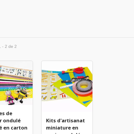
r de Soie à Offrir
Artisanat du papier
1 - 2 de 2
es de
r ondulé
Kits d'artisanat
é en carton
miniature en