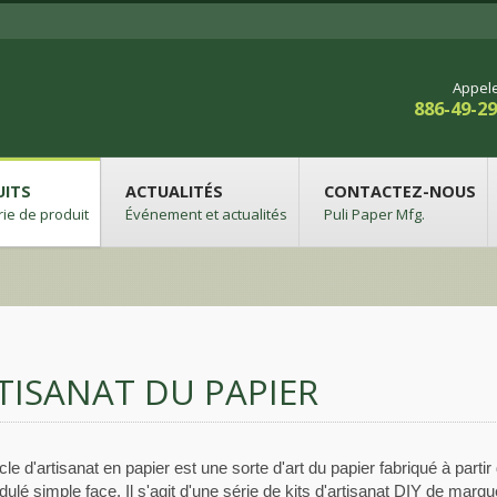
Appel
886-49-2
UITS
ACTUALITÉS
CONTACTEZ-NOUS
ie de produit
Événement et actualités
Puli Paper Mfg.
TISANAT DU PAPIER
cle d'artisanat en papier est une sorte d'art du papier fabriqué à partir
dulé simple face. Il s'agit d'une série de kits d'artisanat DIY de marq