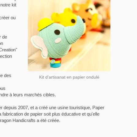
notre kit
 créer ou
r de
on
Creation"
tection
ue des
Kit d'artisanat en papier ondulé
ous
ndre à leurs marchés cibles.
ier depuis 2007, et a créé une usine touristique, Paper
fabrication de papier soit plus éducative et qu'elle
ragon Handicrafts a été créée.