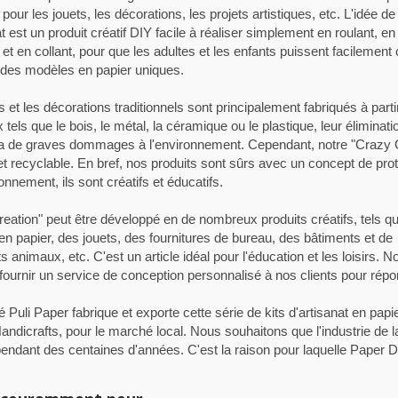
pour les jouets, les décorations, les projets artistiques, etc. L'idée de 
at est un produit créatif DIY facile à réaliser simplement en roulant, en
et en collant, pour que les adultes et les enfants puissent facilement
 des modèles en papier uniques.
s et les décorations traditionnels sont principalement fabriqués à parti
 tels que le bois, le métal, la céramique ou le plastique, leur éliminati
ra de graves dommages à l'environnement. Cependant, notre "Crazy 
et recyclable. En bref, nos produits sont sûrs avec un concept de pro
ronnement, ils sont créatifs et éducatifs.
eation" peut être développé en de nombreux produits créatifs, tels q
 en papier, des jouets, des fournitures de bureau, des bâtiments et de
 animaux, etc. C'est un article idéal pour l'éducation et les loisirs. N
ournir un service de conception personnalisé à nos clients pour répo
é Puli Paper fabrique et exporte cette série de kits d'artisanat en pap
ndicrafts, pour le marché local. Nous souhaitons que l'industrie de la 
endant des centaines d'années. C'est la raison pour laquelle Paper D