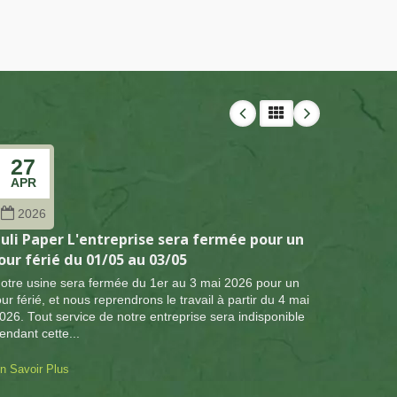
27
27
APR
FEB
2026
202
uli Paper L'entreprise sera fermée pour un
Puli P
our férié du 01/05 au 03/05
jour fé
otre usine sera fermée du 1er au 3 mai 2026 pour un
Tout ser
our férié, et nous reprendrons le travail à partir du 4 mai
cette pé
026. Tout service de notre entreprise sera indisponible
causé.
endant cette...
En Savoir
n Savoir Plus