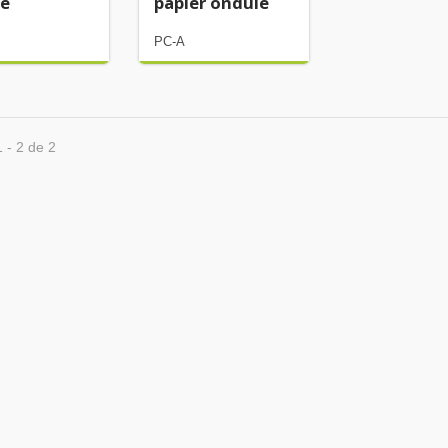
te
papier ondulé
PC-A
1 - 2 de 2