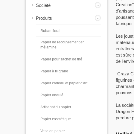
Creation" 
Société
d'artisan
poussant 
Produits
fabriquer
Ruban floral
Les jouet
matériaux
Papier de recouvrement en
mélamine
entraîne
est sûre 
Papier pour sachet de thé
de l'envi
Papier à filigrane
"Crazy Cr
figurines
Papier cadeau et papier d'art
charmants
pouvons f
Papier ondulé
La sociét
Artisanat du papier
Dragon Ha
perdure p
Papier cosmétique
Vase en papier