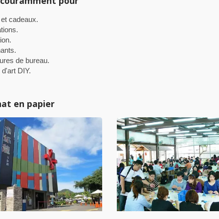
é couramment pour
 et cadeaux.
tions.
ion.
ants.
tures de bureau.
 d'art DIY.
nat en papier