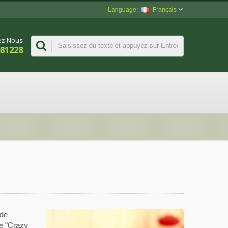
Français
ez Nous
981228
 de
ue "Crazy