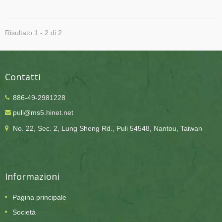
scolastici, lo scrapbooking e per bambini e adulti
per realizzare creazioni creative. Abbiamo due
metodi di colorazione disponibili per questa carta,
Risultato 1 - 2 di 2
stampa e tintura. Attraverso il processo di stampa,
la carta ha colore solo sulle sue due superfici
esterne, mentre rimarrà bianca sulle sue superfici
interne (la superficie in cui due strati di carta si
attaccano). Ma attraverso la tintura, il processo
Contatti
porterà colore su tutta la carta; ogni fibra della carta
è colorata e non apparirà bianco sul foglio di carta.
886-49-2981228
La carta colorata con il metodo sopra descritto è
adatta per la realizzazione di modelli 3D, l'articolo
puli@ms5.hinet.net
realizzato avrà un aspetto migliorato utilizzando
No. 22, Sec. 2, Lung Sheng Rd., Puli 54548, Nantou, Taiwan
questo tipo di carta. Abbiamo kit di carta artigianale
in vari design che sono realizzati con questa serie
di carta e hanno le forniture correlate, strisce di
carta ondulata colorata in cartone E.
Informazioni
Pagina principale
Società