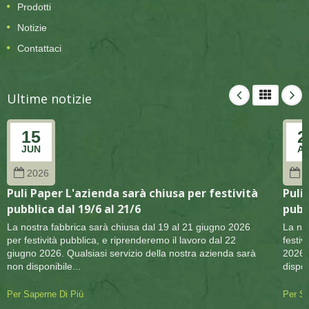
Prodotti
Notizie
Contattaci
Ultime notizie
15
2
JUN
A
2026
2
Puli Paper L'azienda sarà chiusa per festività
Puli
pubblica dal 19/6 al 21/6
pubb
La nostra fabbrica sarà chiusa dal 19 al 21 giugno 2026
La no
per festività pubblica, e riprenderemo il lavoro dal 22
festiv
giugno 2026. Qualsiasi servizio della nostra azienda sarà
2026. 
non disponibile...
dispon
Per Saperne Di Più
Per Sa