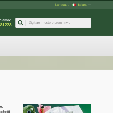
Italiano
hiamaci
981228
te,
cchetti