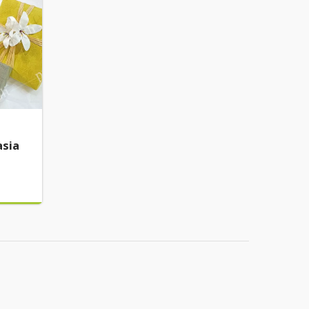
Nastro di carta floreale
asia