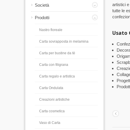
artistici
Società
tutte le 
confezion
Prodotti
Nastro floreale
Usato
Carta sovrapposta in melamina
Confez
Decora
Carta per bustine da tè
Origam
Scrapb
Carta con filigrana
Creazio
Collage
Carta regalo e artistica
Progetti
Prodott
Carta Ondulata
Creazioni artistiche
Carta cosmetica
Vaso di Carta