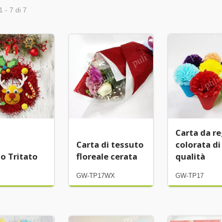
1 - 7 di 7
Carta da r
Carta di tessuto
colorata di
o Tritato
floreale cerata
qualità
GW-TP17WX
GW-TP17