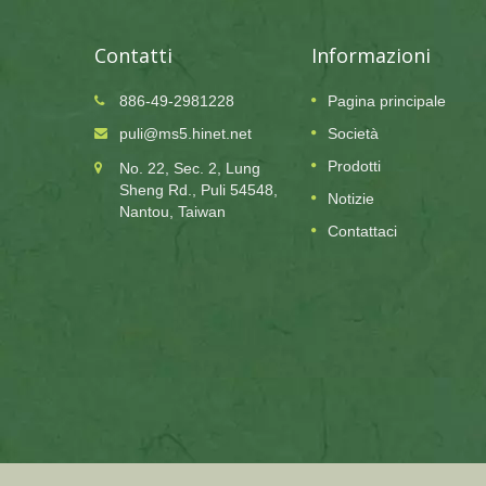
Contatti
Informazioni
886-49-2981228
Pagina principale
24
puli@ms5.hinet.net
Società
OCT
Prodotti
No. 22, Sec. 2, Lung
2025
Sheng Rd., Puli 54548,
Notizie
stività
Puli Paper L'azienda sarà chiusa per festivit
Nantou, Taiwan
pubblica il 24/10
Contattaci
La nostra fabbrica sarà chiusa il 24 ottobre 2025 per
festività pubblica e riprenderemo il lavoro il 27 ottobre
2025. Qualsiasi servizio della nostra azienda non sarà
disponibile durante...
Per Saperne Di Più