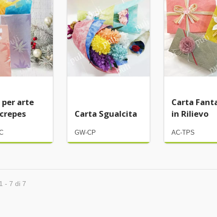
 velina per regali
Carta artigianale
 per arte
Carta Fant
 crepes
Carta Sgualcita
in Rilievo
C
GW-CP
AC-TPS
1 - 7 di 7