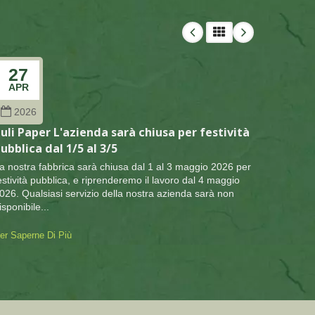
27
27
APR
FEB
2026
202
uli Paper L'azienda sarà chiusa per festività
Puli Pa
ubblica dal 1/5 al 3/5
pubblic
a nostra fabbrica sarà chiusa dal 1 al 3 maggio 2026 per
Qualsiasi
estività pubblica, e riprenderemo il lavoro dal 4 maggio
disponibi
026. Qualsiasi servizio della nostra azienda sarà non
l'inconve
isponibile...
Per Saper
er Saperne Di Più