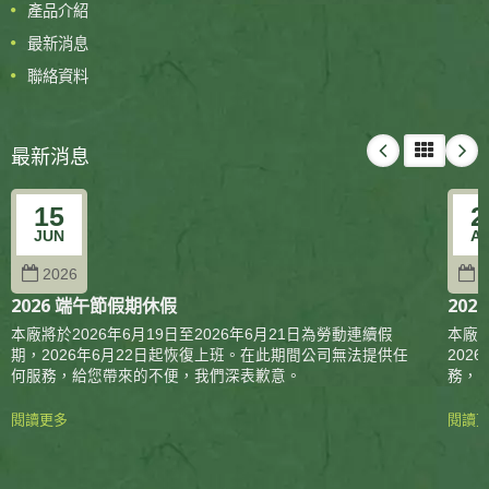
產品介紹
最新消息
聯絡資料
最新消息
15
2
JUN
A
2026
2
2026 端午節假期休假
202
本廠將於2026年6月19日至2026年6月21日為勞動連續假
本廠將
期，2026年6月22日起恢復上班。在此期間公司無法提供任
20
何服務，給您帶來的不便，我們深表歉意。
務，
閱讀更多
閱讀