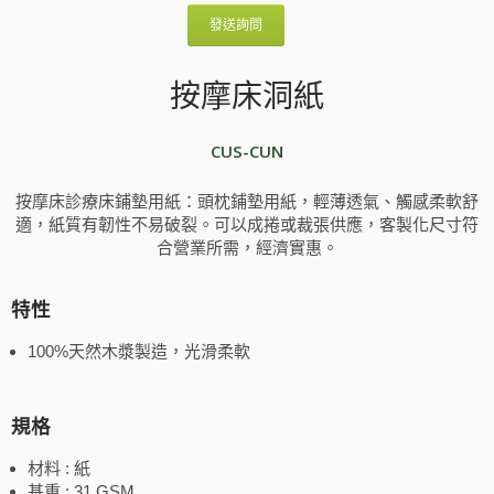
發送詢問
按摩床洞紙
CUS-CUN
按摩床診療床鋪墊用紙：頭枕鋪墊用紙，輕薄透氣、觸感柔軟舒
適，紙質有韌性不易破裂。可以成捲或裁張供應，客製化尺寸符
合營業所需，經濟實惠。
特性
100%天然木漿製造，光滑柔軟
規格
材料 : 紙
基重 : 31 GSM