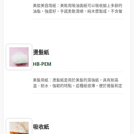
美妝美容用紙：美粧用吸油面紙可以吸收臉上多餘的
油脂，強度好，手感柔軟滑順，純木漿製成，不含螢
光劑且可回收。我們供應大捲以及大張紙給加工廠進
一步分切成適用尺寸做成零售包裝。
燙髮紙
HB-PEM
美髮用紙：燙髮紙是用於美髮的濕強紙，具有耐高
溫、耐水、強韌的特點。這種紙很薄，便於捲髮和定
型，具有良好的滲透性，可以均勻分佈燙髮液。我們
的紙張百分之百由木漿纖維製成，無螢光劑，供一次
性使用。
吸收紙