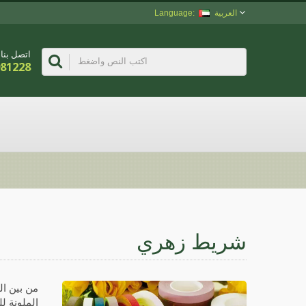
العربية
اتصل بنا
981228
شريط زهري
الملونة ل