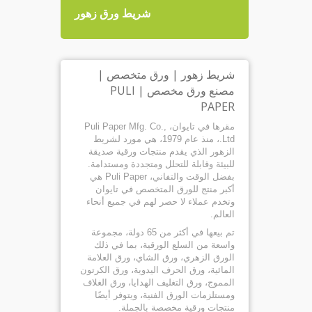
لهدايا
شريط ورق زهور
شريط زهور | ورق متخصص |
مصنع ورق مخصص | PULI
PAPER
مقرها في تايوان، Puli Paper Mfg. Co.,
Ltd.، منذ عام 1979، هي مورد لشريط
الزهور الذي يقدم منتجات ورقية صديقة
للبيئة وقابلة للتحلل ومتجددة ومستدامة.
بفضل الوقت والتفاني، Puli Paper هي
أكبر منتج للورق المتخصص في تايوان
وتخدم عملاء لا حصر لهم في جميع أنحاء
العالم.
تم بيعها في أكثر من 65 دولة، مجموعة
واسعة من السلع الورقية، بما في ذلك
الورق الزهري، ورق الشاي، ورق العلامة
المائية، ورق الحرف اليدوية، ورق الكرتون
المموج، ورق التغليف الهدايا، ورق الغلاف
ومستلزمات الورق الفنية، ويتوفر أيضًا
منتجات ورقية مخصصة بالجملة.