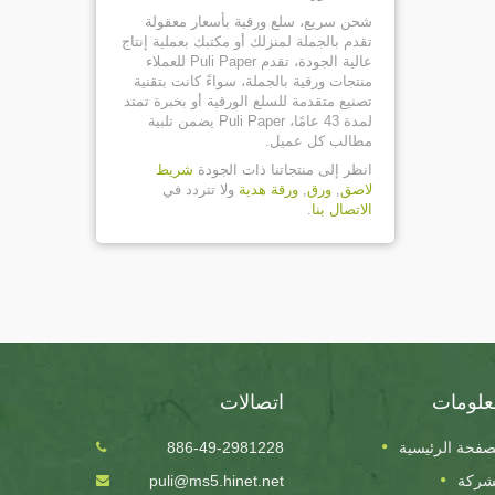
شحن سريع، سلع ورقية بأسعار معقولة
تقدم بالجملة لمنزلك أو مكتبك بعملية إنتاج
عالية الجودة، تقدم Puli Paper للعملاء
منتجات ورقية بالجملة، سواءً كانت بتقنية
تصنيع متقدمة للسلع الورقية أو بخبرة تمتد
لمدة 43 عامًا، Puli Paper يضمن تلبية
مطالب كل عميل.
انظر إلى منتجاتنا ذات الجودة
شريط
لاصق
,
ورق
,
ورقة هدية
ولا تتردد في
الاتصال بنا
.
علومات
اتصالات
صفحة الرئيسية
886-49-2981228
24
شركة
puli@ms5.hinet.net
OCT