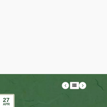
27
27
APR
FEB