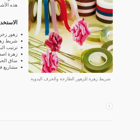
هذه الأشرطة الزهور DIY 
الاستخد
زهور زخرف
شريط زهر
ترتيب الب
زهرة اصط
ساق الحر
مشاريع فن
شريط زهرة للزهور الطازجة والحرف اليدوية