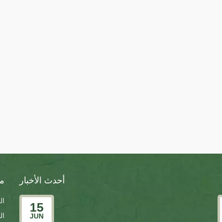
أحدث الأخبار
م
ال
15
ال
JUN