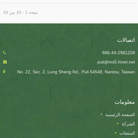
نتيجة 1 - 10 من 10
تصالات
886-49-298122
puli@ms5.hinet.ne
No. 22, Sec. 2, Lung Sheng Rd., Puli 54548, Nantou, Taiwa
علومات
لصفحة الرئيسية
لشركة
لمنتجات