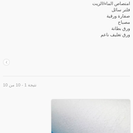
متصاص الماء/الزيت
لتر سائل
فارة ورقية
صباح
رق بطانة
رق تغليف ناعم
نتيجة 1 - 10 من 10