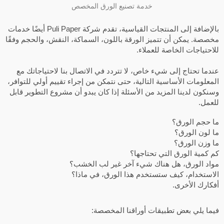
خدمة تصنيع الورق المخصص
بالإضافة إلى المنتجات القياسية، تقدم شركة Puli Paper أيضًا خدمات
خصصة. يمكن أن تتميز الورقة باللون، السماكة، النقش، والحجم وفقًا
لاحتياجات الخاصة للعملاء.
ندما تحتاج إلى شيء خاص، لا تتردد في الاتصال بنا لاحتياجاتك مع
لمعلومات الأساسية التالية، حتى نتمكن من إجراء تقييم أولي للتوافر،
سنكون لدينا المزيد من الأسئلة إذا كان يبدو أن مشروع التطوير قابل
لعمل.
ا حجم الورق؟
ا لون الورق؟
ا وزن الورق؟
م كمية الورق التي تحتاجها؟
واد الورق، هل هناك شيء آخر غير لب الخشب؟
لاستخدام، كيف ستستخدم هذا الورق، في ماذا؟
فكارك الأخرى.
يما يلي بعض تطبيقات أوراقنا المخصصة: