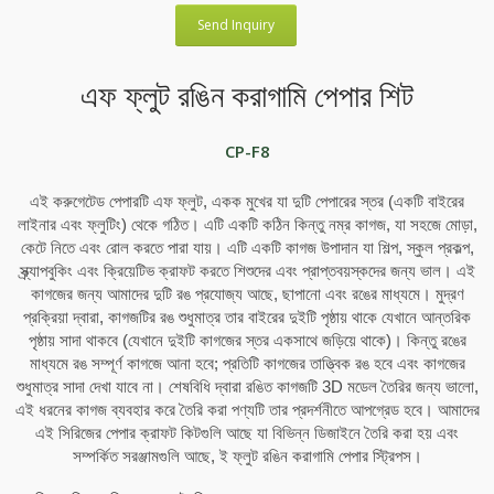
Send Inquiry
এফ ফ্লুট রঙিন করাগামি পেপার শিট
CP-F8
এই করুগেটেড পেপারটি এফ ফ্লুট, একক মুখের যা দুটি পেপারের স্তর (একটি বাইরের
লাইনার এবং ফ্লুটিং) থেকে গঠিত। এটি একটি কঠিন কিন্তু নম্র কাগজ, যা সহজে মোড়া,
কেটে নিতে এবং রোল করতে পারা যায়। এটি একটি কাগজ উপাদান যা শিল্প, স্কুল প্রকল্প,
স্ক্র্যাপবুকিং এবং ক্রিয়েটিভ ক্রাফট করতে শিশুদের এবং প্রাপ্তবয়স্কদের জন্য ভাল। এই
কাগজের জন্য আমাদের দুটি রঙ প্রযোজ্য আছে, ছাপানো এবং রঙের মাধ্যমে। মুদ্রণ
প্রক্রিয়া দ্বারা, কাগজটির রঙ শুধুমাত্র তার বাইরের দুইটি পৃষ্ঠায় থাকে যেখানে আন্তরিক
পৃষ্ঠায় সাদা থাকবে (যেখানে দুইটি কাগজের স্তর একসাথে জড়িয়ে থাকে)। কিন্তু রঙের
মাধ্যমে রঙ সম্পূর্ণ কাগজে আনা হবে; প্রতিটি কাগজের তাত্ত্বিক রঙ হবে এবং কাগজের
শুধুমাত্র সাদা দেখা যাবে না। শেষবিধি দ্বারা রঙিত কাগজটি 3D মডেল তৈরির জন্য ভালো,
এই ধরনের কাগজ ব্যবহার করে তৈরি করা পণ্যটি তার প্রদর্শনীতে আপগ্রেড হবে। আমাদের
এই সিরিজের পেপার ক্রাফট কিটগুলি আছে যা বিভিন্ন ডিজাইনে তৈরি করা হয় এবং
সম্পর্কিত সরঞ্জামগুলি আছে, ই ফ্লুট রঙিন করাগামি পেপার স্ট্রিপস।