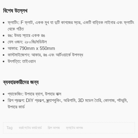
বিশেষ উল্লেখ
ফ্লাটিং: F ফ্লাট, একক মুখ যা দুটি কাগজের স্তর, একটি বাহ্যিক লাইনার এবং ফ্লাটিং
থেকে গঠিত
রঙ: উভয় স্তরে একক রঙ
বেস ওজন: ২৮০জি/মডিউল
আকার: 790mm x 550mm
কাস্টমাইজেশন: আকার, রঙ এবং আর্টওয়ার্কে উপলব্ধ
উৎপত্তি: তাইওয়ান
ব্যবহারকারীদের জন্য
প্যাকেজিং: উপহার ব্যাগ, উপহার বাক্স
শিল্প প্রকল্প: DIY প্রকল্প, স্ক্র্যাপবুকিং, অরিগামি, 3D মডেল তৈরি, কোলাজ, পটভূমি,
উপহার কার্ড
Tag
কর্রুগেটেড কার্ডবোর্ড
শিল্প কাগজ
ফ্লাটেড কাগজ