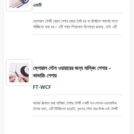
এফটি
ফ্লোরাল টেপটি ক্রেপ পেপার দ্বারা তৈরি হয় যা চিপচিপে পদার্থের সাথে
পরিচ্ছিন্ন করা হয়। এটি শক্ত স্প্রিংকল বিশেষত্ব রয়েছে, তাই এটি
তাজা ফুলের বিন্যাস, তারমুল ফুল এবং চিনি ফুল (ফন্ড্যান্ট কেক সাজানোর
জন্য) এর জন্য একটি অত্যাদর্শ পছন্দ। রঙিন ফ্লোরাল টেপটি বুকে ভাল
মিশে যায়।
ফ্লোরাল স্টেম ওয়ায়ারের জন্য মাস্কিং পেপার -
কাভারিং পেপার
FT-WCF
আমরা উত্পাদন করা মাস্কিং পেপার টেপটি একটি নন-সেলফ-এডজেসিভ
টেপের ধরণ, এটি স্টিকিনেস ছাড়াই, ফুলের স্টেম তার উপর এই টেপটি
বাঁধানোর সময় গ্লু প্রয়োজন হয়। Puli Paper কোম্পানি টেপের
গুনগত মান সম্পর্কে দুইটি বিকল্প প্রদান করেছে, স্মুদ পৃষ্ঠ এবং কুঁচকুঁচে
পৃষ্ঠ। মোচার সাথে ঝুলমুল সারফেসের টেপটিকে ক্রেপ পেপার টেপ ও বলা
হয়, এই ধরনের টেপটি তারমধ্যে তার বাঁধানে অতিরিক্ত লচ্ছতা সরবরাহ