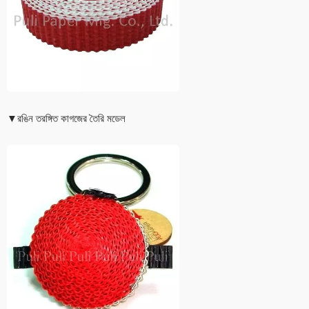
▼রঙিন তরঙ্গিত কাগজের তৈরি মডেল