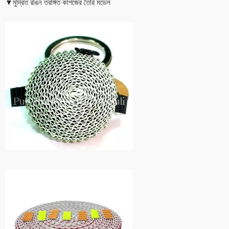
▼মুদ্রিত রঙিন তরঙ্গিত কাগজের তৈরি মডেল