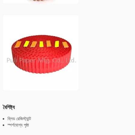
বৈশিষ্ট্য
ব্লিড রেজিস্ট্যান্ট
স্পর্শযোগ্য পৃষ্ঠা