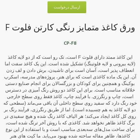
ارسال درخواست
ورق کاغذ متمایز رنگی کارتن فلوت F
CP-F8
این کاغذ ممتد دارای فلوت F است، تک رو است که از دو لایه کاغذ
(لایه بیرونی و لایه فلوتینگ) تشکیل شده است. این یک کاغذ سفت اما
انعطاف پذیر است، آسان است برای تاشیدن، برش دادن و لف زدن
آن. این یک ماده کاغذی است که برای هنر، پروژه‌های مدرسه، اسکرپ
بوکینگ و همچنین برای کودکان و بزرگسالان برای انجام صنایع دستی
خلاقانه مناسب است. برای این کاغذ دو روش رنگ آمیزی در دسترس
است، چاپ و رنگرزی. با فرآیند چاپ، کاغذ فقط روی سطح خارجی
خود رنگ دارد که سفید روی سطح داخلی آن باقی می‌ماند (سطحی که
دو لایه کاغذ به هم چسبیده است). اما از طریق رنگرزی، فرآیند رنگ بر
روی کل کاغذ ایجاد می‌کند؛ هر الیاف کاغذ رنگ شده و هیچ سفیدی در
برگ کاغذ ظاهر نخواهد شد. کاغذی که با روش آخر ترنگ شده است،
برای ساخت مدل‌های سه‌بعدی مناسب است و با استفاده از این نوع
کاغذها، ظاهر مقاله ساخته شده بهبود می‌یابد. ما کیت های هنر