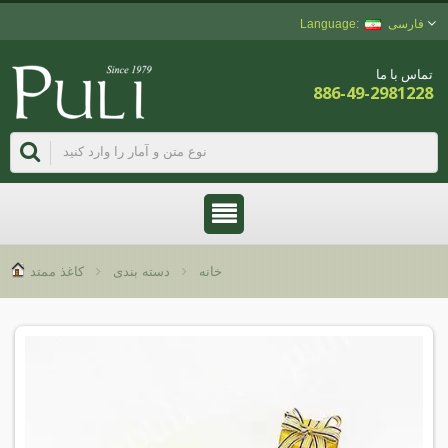
فارسی
تماس با ما
886-49-2981228
خانه
دسته بندی
کاغذ ممتد