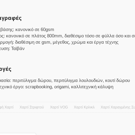
αγραφές
βάσης: κανονικό σε 60gsm
ς: κανονικό σε πλάτος 800mm, διαθέσιμο τόσο σε φύλλα όσο και σ
μογή: διαθέσιμη σε gsm, μέγεθος, χρώμα και έργα τέχνης
υση: Ταϊβάν
ογές
ασία: περιτύλιγμα δώρου, περιτύλιγμα λουλουδιών, κουτί δώρου
εχνικό έργο: scrapbooking, origami, καλλιτεχνική κάλυψη
φή Χαρτί
Χαρτί Στριφτού
Χαρτί VOG
Χαρτί Κρίνκλ
Χαρτί Χαραγμένης Σ