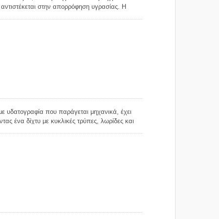
α αντιστέκεται στην απορρόφηση υγρασίας. Η
ό και το προφυλάσσει από τη διάλυση όταν
ι η φρεσκάδα των ανθοστολισμάτων και άλλων
α ποικιλία χρωμάτων για τις επιλογές σας, και
με ανθεκτικές διαδικασίες, το χρώμα του χαρτιού
κά ενώ η υγρασία είναι παρούσα μέσα στη
ύ με υδατογραφία που παράγεται μηχανικά, έχει
τας ένα δίχτυ με κυκλικές τρύπες, λωρίδες και
το χαρτί είναι φτιαγμένο από ένα μείγμα από
μένει ανθεκτικό ακόμα και όταν εκτίθεται σε
φτίσει εύκολα από τις άκρες των
ική ανοχή στο νερό καθιστά αυτή τη σειρά
αλλά και ένα καλό υλικό συσκευασίας για
κέτα φρέσκων λουλουδιών και γλάστρες.