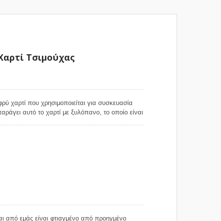
Ταινία Χάρτου Λουλουδιών
Χαρτί Τσιμούχας
φρύ χαρτί που χρησιμοποιείται για συσκευασία
αράγει αυτό το χαρτί με ξυλόπανο, το οποίο είναι
αλίσει την ομοιόμορφη ποιότητά του, ώστε το
, με ελαφρώς γυαλιστερή όψη στην μπροστινή
ι αυτό το χαρτί δώρου είναι βαμμένο με
εταφορά, ο χρωματισμός δεν θα μεταφερθεί σε
ίναι χρήσιμο για πολλές περιπτώσεις/εφαρμογές.
ι από εμάς είναι φτιαγμένο από προηγμένο