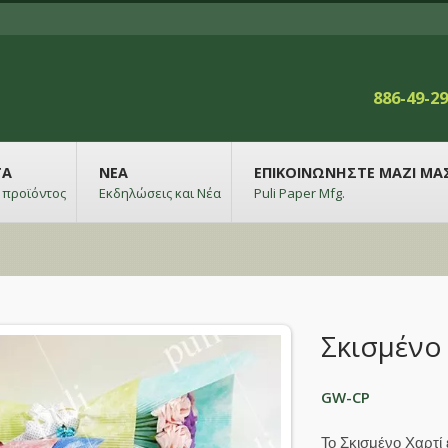
886-49-2
ΤΑ
ΝΈΑ
ΕΠΙΚΟΙΝΩΝΉΣΤΕ ΜΑΖΊ ΜΑ
 προϊόντος
Εκδηλώσεις και Νέα
Puli Paper Mfg.
Σκισμένο
GW-CP
Το Σκισμένο Χαρτί