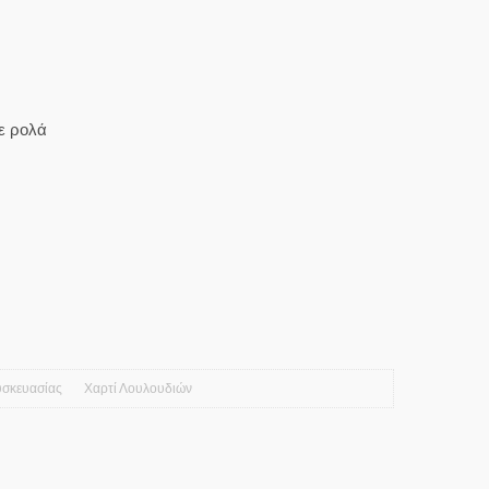
ε ρολά
υσκευασίας
Χαρτί Λουλουδιών