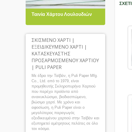
ΣΧΕΤ
Ταινία Χάρτου Λουλουδιών
Χαρτ
ΣΚΙΣΜΈΝΟ ΧΑΡΤΊ |
ΕΞΕΙΔΙΚΕΥΜΈΝΟ ΧΑΡΤΊ |
ΚΑΤΑΣΚΕΥΑΣΤΉΣ
ΠΡΟΣΑΡΜΟΣΜΈΝΟΥ ΧΑΡΤΙΟΎ
| PULI PAPER
Με έδρα την Ταϊβάν, η Puli Paper Mfg.
Co., Ltd. από το 1979, είναι
προμηθευτής Σκληροπυρήνα Χαρτιού
που παρέχει προϊόντα από
ανακυκλώσιμο, βιοδιασπώμενο,
βιώσιμο χαρτί. Με χρόνο και
αφοσίωση, η Puli Paper είναι ο
μεγαλύτερος παραγωγός
εξειδικευμένου χαρτιού στην Ταϊβάν και
εξυπηρετεί αμέτρητους πελάτες σε όλο
τον κόσμο.