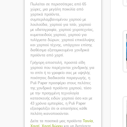
Πωλείται σε περισσότερες από 65
χώρες, μια μεγάλη ποικιλία από
χαρτικά προϊόντα,
συμπεριλαμβανομένου χαρτιού με
λουλούδια, χαρτιού για τσάι, χαρτιού
με υδατογραφία, χαρτιού χειροτεχνίας,
κυματοειδούς χαρτιού, χαρτιού για
τυλίγματα δώρων, χαρτιού επικάλυψης
και χαρτιού τέχνης, υπάρχουν επίσης
διαθέσιμα εξατομικευμένα χονδρικά
προϊόντα από χαρτί.
Γρήγορη αποστολή, προσιτά είδη
χαρτιού που παρέχονται χονδρικής για
το σπίτι ή το γραφείο σας με υψηλής
ποιότητας διαδικασία παραγωγής, η
Puli Paper προσφέρει στους πελάτες
της χονδρικά προϊόντα χαρτιού, τόσο
με την προηγμένη τεχνολογία
κατασκευής ειδών χαρτιού όσο και με
43 χρόνια εμπειρίας, η Puli Paper
εξασφαλίζει ότι οι απαιτήσεις κάθε
πελάτη ικανοποιούνται.
Δείτε τα ποιοτικά μας προϊόντα
Ταινία
,
Χαρτί
,
Χαρτί δώρου
και μη διστάσετε