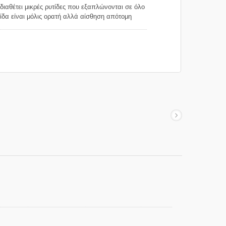
διαθέτει μικρές ρυτίδες που εξαπλώνονται σε όλο
τίδα είναι μόλις ορατή αλλά αίσθηση απότομη
χαρτί ένα μοναδικό χαρακτηριστικό που επηρεάζει
, λόγω της ανισόπεδης επιφάνειας. τα χρώματα
ές και αδύναμες ρωγμές και αφήνουν ένα φυσικό
 καθιστά το χαρτί μας για κρέπα ένα ελκυστικό
 που κατασκευάζονται από λεία χαρτιά χωρίς
ι το χαρτί κρέπας για να φτιάξετε λουλούδια από
λάστο και ανθεκτικό για να πάρει εύκολα το σχήμα
είμενο να το τυλίξετε.