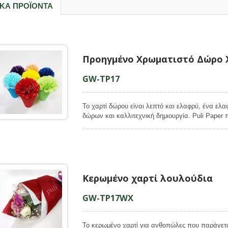
ΙΚΆ ΠΡΟΪΌΝΤΑ
ί Δώρου
Χαρτοπολτός
Προηγμένο Χρωματιστό Δώρο 
GW-TP17
Το χαρτί δώρου είναι λεπτό και ελαφρύ, ένα ελα
δώρων και καλλιτεχνική δημιουργία. Puli Paper π
εκατό τοις εκατό από πρώτες ύλες, για να εξασφ
χαρτί μας να έχει λεία και ομοιόμορφη εμφάνιση
πλευρά και ματ όψη στην πίσω πλευρά. Ακόμη κα
επεξεργασία ανθεκτική στην αποχρωματισμένη μ
άλλα αντικείμενα όταν είναι υγρό, πράγμα που ε
Κερωμένο χαρτί λουλούδια
GW-TP17WX
Το κερωμένο χαρτί για ανθοπώλες που παράγετα