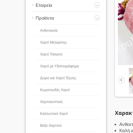
Εταιρεία
Προϊόντα
Ανθοταινία
Χαρτί Μελαμίνης
Χαρτί Τσαγιού
Χαρτί με Υδατογράφημα
Δώρο και Χαρτί Τέχνης
Κυματοειδές Χαρτί
Χαρτοκοπτική
Χαρακ
Καλλυντικό Χαρτί
Ανθεκτ
Βάζο Χαρτιού
Καλή α