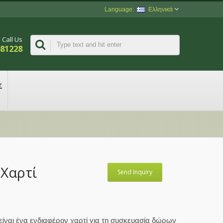
Ελληνικά
Call Us
981228
Σ
 Χαρτί
Send Inquiry
 είναι ένα ενδιαφέρον χαρτί για τη συσκευασία δώρων