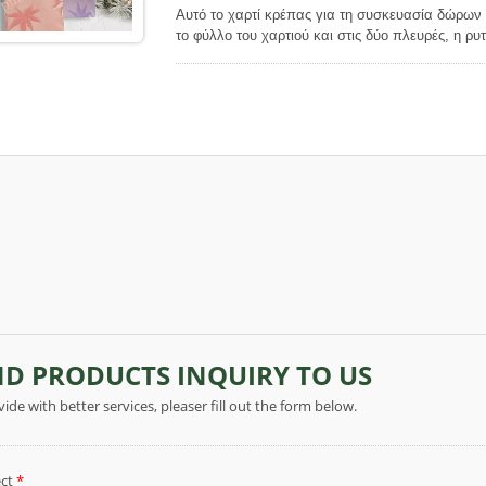
Αυτό το χαρτί κρέπας για τη συσκευασία δώρων 
το φύλλο του χαρτιού και στις δύο πλευρές, η ρυ
στην αφή. Οι μικρές ρυτίδες καθιστούν αυτό το 
το αποτέλεσμα των χρωμάτων από την εκτύπωση
που εκτυπώνονται στο χαρτί παρουσιάζουν απαλ
αποτέλεσμα στο χαρτί. Το τέτοιο χαρακτηριστικό
στυλ διαφορετικό από τα συχνά βλεπόμενα δώρα
ξύλο. Αυτό το χαρτί δεν είναι ελαστικό, δεν είνα
χαρτί, αλλά με την καλή του ευελιξία, είναι ευπ
που θέλετε και να ταιριάζει σε οποιοδήποτε αντικ