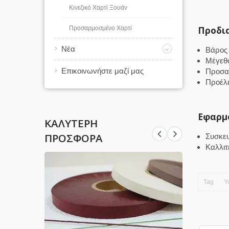
Κινεζικό Χαρτί Ξουάν
Προδι
Προσαρμοσμένο Χαρτί
Νέα
Βάρος 
Μέγεθο
Επικοινωνήστε μαζί μας
Προσαρ
Προέλε
Εφαρμ
ΚΑΛΎΤΕΡΗ
ΠΡΟΣΦΟΡΆ
Συσκευ
Καλλιτ
Tag
Υ