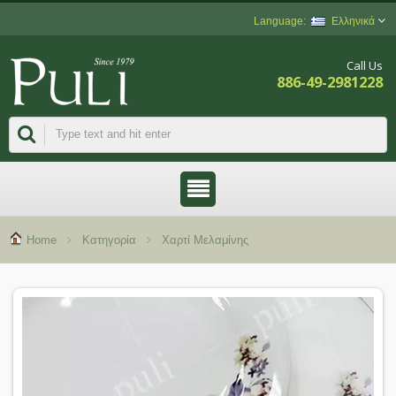
Ελληνικά
Call Us
886-49-2981228
Home
Κατηγορία
Χαρτί Μελαμίνης