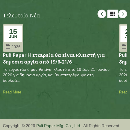
Τελευταία Νέα
15
2
JUN
A
2026
2
Puli Paper Η εταιρεία θα είναι κλειστή για
Puli
δημόσια αργία από 19/6-21/6
δημό
Το εργοστάσιό μας θα είναι κλειστό από 19 έως 21 Ιουνίου
Το ερ
2026 για δημόσια αργία, και θα επιστρέψουμε στη
2026 
δουλειά...
δουλει
Read More
Read 
Copyright © 2026
Puli Paper Mfg. Co., Ltd.
. All Rights Reserved.