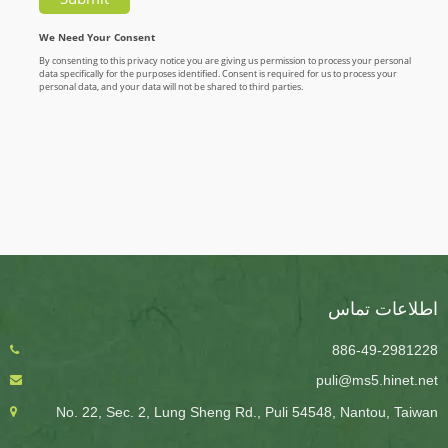
اطلاعات تماس
886-49-2981228
puli@ms5.hinet.net
No. 22, Sec. 2, Lung Sheng Rd., Puli 54548, Nantou, Taiwan