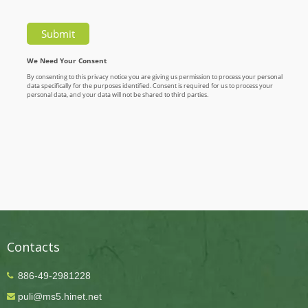
Contacts
886-49-2981228
puli@ms5.hinet.net