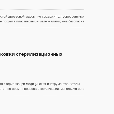
истой древесной массы, не содержит флуоресцентных
не покрыта пластиковыми материалами; она безопасна
й среде. На обеих поверхностях этой бумаги есть
ия силы сцепления, чтобы бумага не прилипала к
я хорошего впитывания жидкостей. Эта бумага гибкая
к впитывающая бумага для влаги и масла, а также как
аковки стерилизационных
я стерилизации медицинских инструментов, чтобы
ется во время процесса стерилизации, используя ее в
дна лотка для инструментов. Эта бумага не гладкая
жимые тонкие крепы, чтобы улучшить впитываемость
лажности. Наша впитывающая бумага изготовлена из
есцентных агентов или опасных химических веществ
 безопасна в использовании и дружественна к