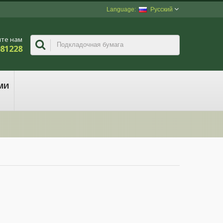
Русский
те нам
981228
МИ