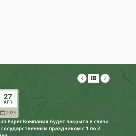
27
27
APR
FEB
2026
202
uli Paper Компания будет закрыта в связи
Puli P
с государственным праздником с 1 по 3
с гос
мая
февра