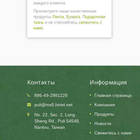
каждого клиента.
Просмотрите наши качественные
продукты
Лента
,
Бумага
,
Подарочная
ткань
и не стесняйтесь
свяжитесь с
нами
.
Контакты
Информация
886-49-2981228
Главная страница
24
puli@ms5.hinet.net
Компания
OCT
Продукты
No. 22, Sec. 2, Lung
2025
Sheng Rd., Puli 54548,
Новости
в связи
Puli Paper Компания будет закрыта в связ
Nantou, Taiwan
с государственным праздником 24
Свяжитесь с нами
октября