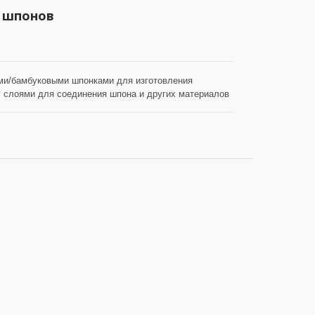
и предназначена только для одноразового
 шпонов
Цветочная бумажная лента
ыми/бамбуковыми шпонками для изготовления
у слоями для соединения шпона и других материалов
ваемостью и высокой мокрой прочностью, она гибкая
 для процессов склеивания и ламинирования. Обычно
же доступны отрезные куски. Мы можем предоставить
оборудованию наших клиентов, и мы имеем
сы, которая контролируется сертификацией лесов,