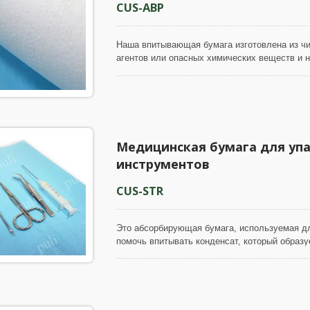
CUS-ABP
Наша впитывающая бумага изготовлена из ч
агентов или опасных химических веществ и 
в использовании и дружественна к окружающе
нерастяжимые мелкие складки; для уменьшен
мокрой поверхности объекта, и для улучшени
и не рвется легко, может использоваться ка
упаковочная бумага для защиты.
Медицинская бумага для уп
инструментов
CUS-STR
Это абсорбирующая бумага, используемая дл
помочь впитывать конденсат, который образу
качестве оберточной бумаги или выстилания 
на обеих поверхностях, на ней есть нерастя
воды и сделать бумагу более прочной при в
чистой древесной массы, не содержит флуор
и не покрыта пластиковыми материалами; она