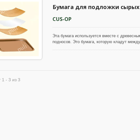
окружающей среде. Эта бумага нестерильна 
Бумага для подложки сырых
использования.
рочная бумага
Бумажное ремесло
CUS-OP
Эта бумага используется вместе с древесн
подносов. Это бумага, которую кладут межд
вместе. Эта бумага обладает хорошей впиты
и гибкая, эти характеристики очень полезны
эту бумагу поставляют на барабанах, но так
эту бумагу с размерами, соответствующими 
сертификат на использование древесной мас
для производства этой бумаги.
 1 - 3 из 3