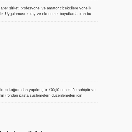
per şirketi profesyonel ve amatör çiçekçilere yönelik
dır. Uygulaması kolay ve ekonomik boyutlarda olan bu
 idealdir.
rep kağıdından yapılmıştır. Güçlü esnekliğe sahiptir ve
rinin (fondan pasta süslemeleri) düzenlemeleri için
tlerle iyi uyum sağlayabilir.