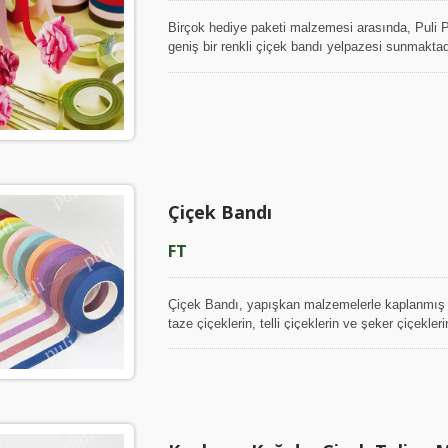
Birçok hediye paketi malzemesi arasında, Puli Pa
geniş bir renkli çiçek bandı yelpazesi sunmakta
DIY çiçek bantları, kalıcı izlenimler yaratmak için
Çiçek Bandı
FT
Çiçek Bandı, yapışkan malzemelerle kaplanmış k
taze çiçeklerin, telli çiçeklerin ve şeker çiçekle
mükemmel bir seçenektir. Renkli çiçek bandı buke