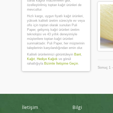
sanat kağıdı malzemeleri gibi,
özelleştirilmiş toptan kağıt ürünleri de
mevcuttur.
Hızlı kargo, uygun fiyatlı kağıt ürünleri,
yüksek kaliteli üretim süreciyle ev veya
ofis için toptan olarak sunulan Puli
Paper, gelişmiş kağıt ürünleri üretim
teknolojisi ve 43 yıllık deneyimiyle
müşterilere toptan kağıt ürünleri
sunmaktadır. Puli Paper, her müşterinin
taleplerinin karşılandığından emin olur.
Kaliteli ürünlerimizi görüntüleyin
Bant
,
Kağıt
,
Hediye Kağıdı
ve gönül
rahatlığıyla
Bizimle İletişime Geçin
.
Sonuç 1 -
İletişim
Bilgi