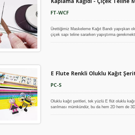
Kaplama Kağıdı - Çiçek Teline 
e Peçetesi Kağıdı
Kağıt El Sanatları
FT-WCF
Ürettiğimiz Maskeleme Kağıt Bandı yapışkan olm
çiçek sapı teline sararken yapıştırma gerekmekte
kırışık yüzey olmak üzere iki seçenek sundu. Kı
da adlandırılır, bu tür bant telin sarılması sıra
oranı %50'nin üzerindedir, düz olan ise değildir
ve nem toleransı iyidir, bu nedenle telin kağıtla 
gitmesine yardımcı olacaktır.
E Flute Renkli Oluklu Kağıt Şerit
PC-S
Oluklu kağıt şeritleri, tek yüzlü E flüt oluklu kağ
sarılması mümkündür, bu da hem 2D hem de 3D el 
popüler 12mm genişliğinde kesilir ve bir çift m
küçük) genişliklere bölmek kolaydır; büyük oluk
ve tedarik ettiğimiz oluklu kağıt şeritlerin çok ren
sağladığımız el sanatları seti pratik ve ekonomik