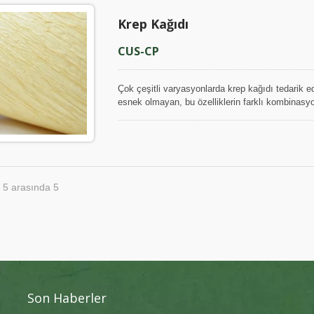
Krep Kağıdı
CUS-CP
Çok çeşitli varyasyonlarda krep kağıdı tedarik 
esnek olmayan, bu özelliklerin farklı kombinasyonl
dokusu ve esnekliği olan krep kağıdı, mükemmel d
bağlamak ve sarmak için kullanılabilir, dekorasyon
kaplamak için bir maskeleme kağıdı olarak kullanıl
nispeten düşük olsa da, iyi dayanıklılığı sayes
kağıtlar, güzel kağıt çiçekler yapmak için el san
olarak kullanılabilir veya bir kağıt çantasının ağzı
 5 arasında 5
Krep kağıdımız, kesilmiş tabakalar, perakende rul
özel özelliklerle mevcuttur.
Son Haberler