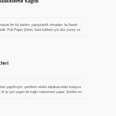
Maskeleme Kağıdı
Çiçek Kağıt Bant
ayan bir tür banttır, yapışkanlık olmadan, bu bandı
dir. Puli Paper Şirket, bant kalitesi için düz yüzey ve
rışık yüzeyli bant aynı zamanda krep kağıt bandı olarak
sında ekstra esneklik sağlar; krep kağıt bandının uzama
. Bu sağladığımız bant, renk kanamasına karşı dayanıklıdır
yapıştırma yoluyla kaplanması sırasında işinizin iyi
leri
ıttan yapılmıştır, şeritlerin oluklu tabakasından kolayca
işi için uygun bir kağıt malzemesi yapar. Şeritler en
akas kullanarak şeritleri daha dar 6mm ve 4mm (daha da
lu karton levhalarını şeritlere kesmekten zaman kazanırız
kli paketinden ortak renkleri elde ederiz, kağıt işi için
 bir üründür.