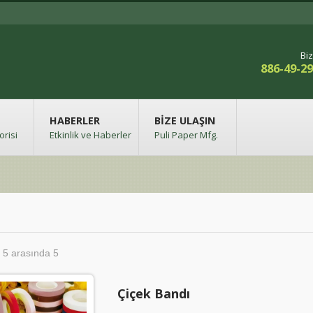
Biz
886-49-2
HABERLER
BIZE ULAŞIN
risi
Etkinlik ve Haberler
Puli Paper Mfg.
 5 arasında 5
Çiçek Bandı