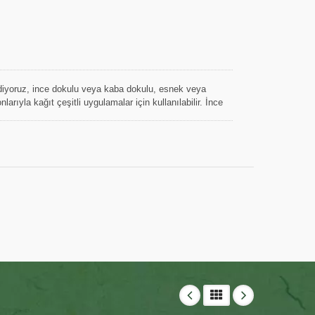
ediyoruz, ince dokulu veya kaba dokulu, esnek veya
arıyla kağıt çeşitli uygulamalar için kullanılabilir. İnce
ayanıklılığı ve uzatılabilirliği sayesinde eşyaları
 için bir kağıt süsleme şeridi veya çiçek tellerini
abilir. Kalın ve sert krep kağıtlar için, esneklik oranı
inde dayanıklıdır ve dokusu kolayca çökmez. Bu tür krep
atlarında kullanılabilir, hediye kutusunda koruyucu kağıt
na dikmek için bir kağıt şerit olarak kullanılabilir...vb.
olar ve endüstriyel rulolar olarak, temel ağırlık ve renkte