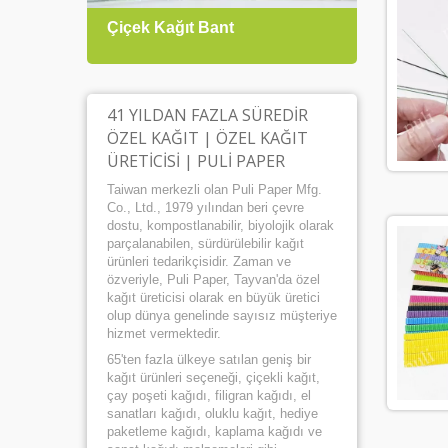
Çiçek Kağıt Bant
Hediy
41 YILDAN FAZLA SÜREDIR
ÖZEL KAĞIT | ÖZEL KAĞIT
ÜRETICISI | PULI PAPER
Taiwan merkezli olan Puli Paper Mfg.
Co., Ltd., 1979 yılından beri çevre
dostu, kompostlanabilir, biyolojik olarak
parçalanabilen, sürdürülebilir kağıt
ürünleri tedarikçisidir. Zaman ve
özveriyle, Puli Paper, Tayvan'da özel
kağıt üreticisi olarak en büyük üretici
olup dünya genelinde sayısız müşteriye
hizmet vermektedir.
65'ten fazla ülkeye satılan geniş bir
kağıt ürünleri seçeneği, çiçekli kağıt,
çay poşeti kağıdı, filigran kağıdı, el
sanatları kağıdı, oluklu kağıt, hediye
paketleme kağıdı, kaplama kağıdı ve