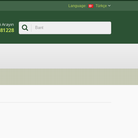
Türkçe
i Arayın
981228