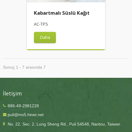
Kabartmalı Süslü Kağıt
AC-TPS
Daha
Sonuç 1 - 7 arasında 7
İletişim
886-49-2981228
puli@ms5.hinet.net
No. 22, Sec. 2, Lung Sheng Rd., Puli 54548, Nantou, Taiwan