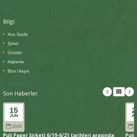
Bilgi
Ana Sayfa
Şirket
Ürünler
Haberler
Bize Ulaşın
Son Haberler
15
2
JUN
A
2026
2
Puli Paper Şirketi 6/19-6/21 tarihleri arasında
Puli