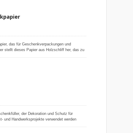
Blumenpapierband
kpapier
Papier, das für Geschenkverpackungen und
stellt dieses Papier aus Holzschliff her, das zu
ne gleichmäßige Qualität zu gewährleisten. Unser
e, ist leicht glänzend auf der Vorderseite und matt
ist mit einer farbabweisenden Verarbeitung
e Gegenstände, wenn es feucht wird, was für viele
schenkfüller, der Dekoration und Schutz für
st- und Handwerksprojekte verwendet werden
esteht nicht aus weichem dünnem Tissue-Papier,
eif genug ist, um Gegenstände in der Verpackung