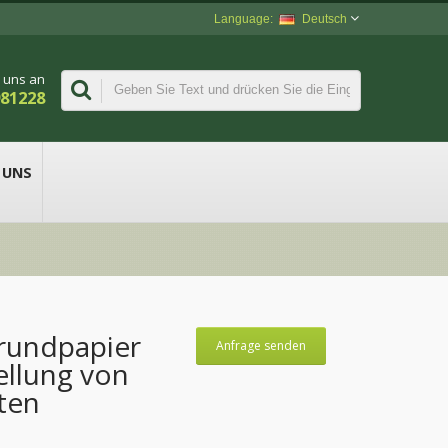
Deutsch
 uns an
981228
 UNS
rundpapier
Anfrage senden
ellung von
ten