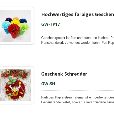
henkpapier
Papierhandwerk
Hochwertiges farbiges Geschen
GW-TP17
Geschenkpapier ist fein und dünn, ein leichtes 
Kunsthandwerk verwendet werden kann. Puli Paper 
hundert Prozent aus Jungmaterial besteht, um ei
Papier hat eine glatte und gleichmäßige Oberfläch
auf der Rückseite. Selbst dieses Geschenkpapier 
gefärbt, die Farbe überträgt sich nicht auf ander
Anlässe/Anwendungen hilfreich ist.
Geschenk Schredder
GW-SH
Farbiges Papierstreumaterial ist ein perfekter Ge
Gegenstände bietet, sowie für verschiedene Kun
kann. Dieser Artikel, den wir geliefert haben, b
sondern aus stabilem Papier mit 60 g/m², das st