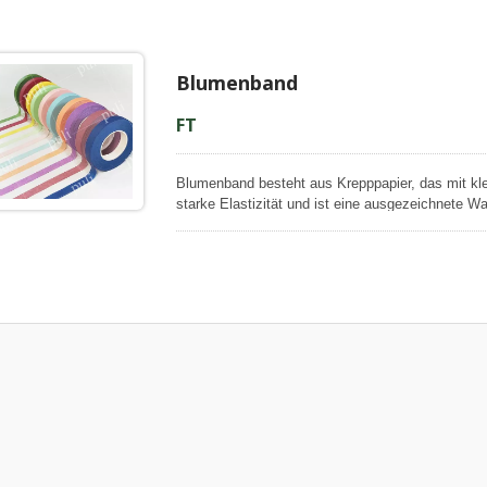
zu halten und als gute Polsterung gegen Stöße be
farbblutresistent, und diese Eigenschaft wird bei
erforderlich ist, wird keine Farbe aus dem Papie
beflecken, wenn der Papierstreifen durch den Kle
Blumenband
FT
Blumenband besteht aus Krepppapier, das mit kleb
starke Elastizität und ist eine ausgezeichnete W
verdrahteten Blumen und Zuckerblumen (Fondan
kann gut mit den Blumensträußen harmonieren.