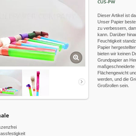
CUS-PW
Dieser Artikel ist d
Unser Papier besteh
zu verbessern, dami
kann. Darüber hinau
Feuchtigkeit stand
Papier hergestellte
bieten wir keinen D
Grundpapier an Hers
maßgeschneiderte S
Flächengewicht und
werden, und die Gr
Großrollen sein.
ale
szenzfrei
assfestigkeit