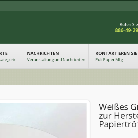
Rufen Sie
886-49-2
KTE
NACHRICHTEN
KONTAKTIEREN SIE
kategorie
Veranstaltung und Nachrichten
Puli Paper Mfg.
Weißes G
zur Herst
Papiertrö