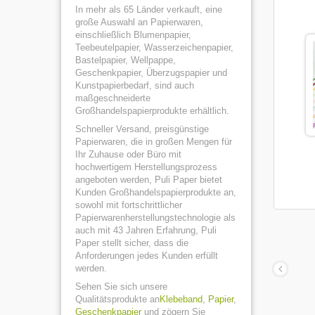
In mehr als 65 Länder verkauft, eine
große Auswahl an Papierwaren,
einschließlich Blumenpapier,
Teebeutelpapier, Wasserzeichenpapier,
Bastelpapier, Wellpappe,
Geschenkpapier, Überzugspapier und
Kunstpapierbedarf, sind auch
maßgeschneiderte
Großhandelspapierprodukte erhältlich.
Schneller Versand, preisgünstige
Papierwaren, die in großen Mengen für
Ihr Zuhause oder Büro mit
hochwertigem Herstellungsprozess
angeboten werden, Puli Paper bietet
Kunden Großhandelspapierprodukte an,
sowohl mit fortschrittlicher
Papierwarenherstellungstechnologie als
auch mit 43 Jahren Erfahrung, Puli
Paper stellt sicher, dass die
Anforderungen jedes Kunden erfüllt
werden.
Sehen Sie sich unsere
Qualitätsprodukte an
Klebeband
,
Papier
,
Geschenkpapier
und zögern Sie