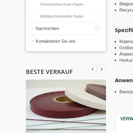
Biegs
Chinesisches Xuan-Papier
Recyce
Maßgeschneidertes Papier
Nachrichten
Spezif
Kontaktieren Sie uns
Materia
Größen
Anpass
Herkun
BESTE VERKAUF
Anwen
Basisp
VERW