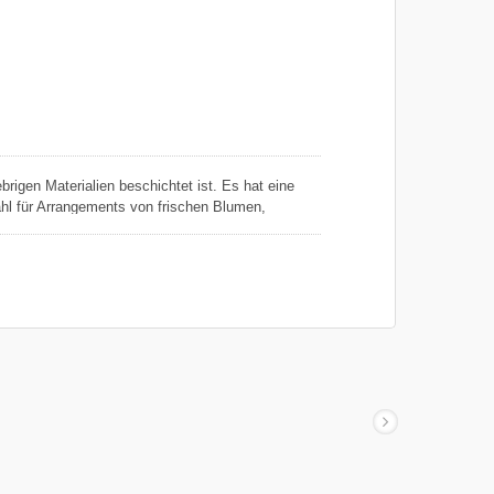
im Transport zu dienen. Unser Papierstreifen ist
m Papierbasteln von Vorteil sein; während Kleben
rstreifen auslaufen und andere Gegenstände
bstoff nass wird.
rigen Materialien beschichtet ist. Es hat eine
ahl für Arrangements von frischen Blumen,
t-Kuchendekorationen). Das bunte Blumenband