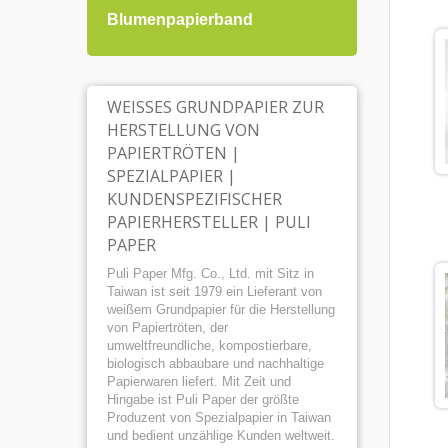
Blumenpapierband
Gesc
WEISSES GRUNDPAPIER ZUR H
ERSTELLUNG VON P
APIERTRÖTEN | S
PEZIALPAPIER | K
UNDENSPEZIFISCHER P
APIERHERSTELLER | PULI P
APER
Puli Paper Mfg. Co., Ltd. mit Sitz in
Taiwan ist seit 1979 ein Lieferant von
weißem Grundpapier für die Herstellung
von Papiertröten, der
umweltfreundliche, kompostierbare,
biologisch abbaubare und nachhaltige
Papierwaren liefert. Mit Zeit und
Hingabe ist Puli Paper der größte
Produzent von Spezialpapier in Taiwan
und bedient unzählige Kunden weltweit.