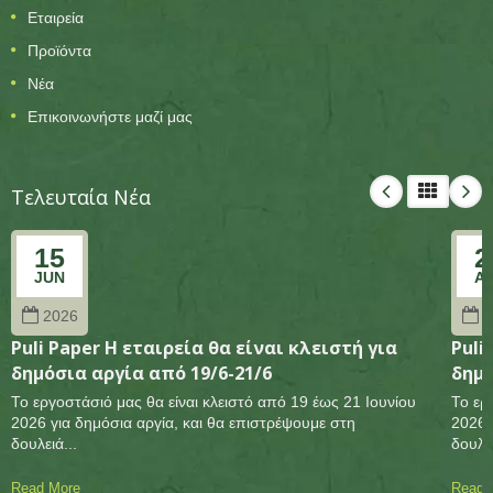
Εταιρεία
Προϊόντα
Νέα
Επικοινωνήστε μαζί μας
Τελευταία Νέα
15
2
JUN
A
2026
2
Puli Paper Η εταιρεία θα είναι κλειστή για
Puli
δημόσια αργία από 19/6-21/6
δημό
Το εργοστάσιό μας θα είναι κλειστό από 19 έως 21 Ιουνίου
Το ερ
2026 για δημόσια αργία, και θα επιστρέψουμε στη
2026 
δουλειά...
δουλει
Read More
Read 