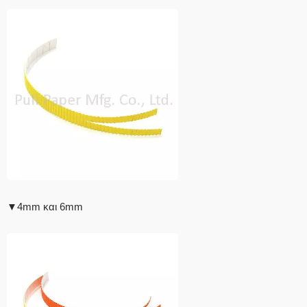
▼4mm και 6mm