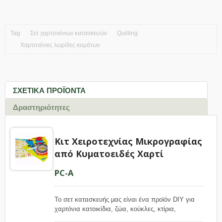
Tag
Σετ χαρτονένιων κατασκευών
Quilling
Χαρτονένιες λωρίδες κυμάτων
ΣΧΕΤΙΚΆ ΠΡΟΪΌΝΤΑ
Δραστηριότητες
Κιτ Χειροτεχνίας Μικρογραφίας
από Κυματοειδές Χαρτί
PC-A
Το σετ κατασκευής μας είναι ένα προϊόν DIY για
χαρτόνια κατοικίδια, ζώα, κούκλες, κτίρια,
οχήματα, πολυλειτουργικά διακοσμητικά και