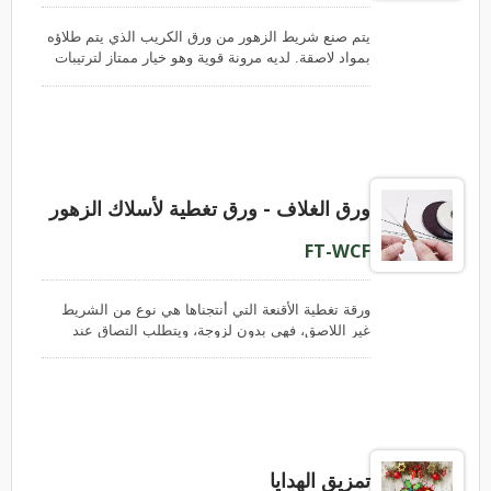
يتم صنع شريط الزهور من ورق الكريب الذي يتم طلاؤه
بمواد لاصقة. لديه مرونة قوية وهو خيار ممتاز لترتيبات
الزهور الطازجة والزهور المسلكية والزهور السكرية
(زخارف كعكة الفوندانت). يمكن أن يمتزج شريط الزهور
الملون بشكل جيد مع الباقات.
ورق الغلاف - ورق تغطية لأسلاك الزهور
FT-WCF
ورقة تغطية الأقنعة التي أنتجناها هي نوع من الشريط
غير اللاصق، فهي بدون لزوجة، ويتطلب التصاق عند
تغليف هذا الشريط على سلك الزهرة. شركة Puli Paper
قدمت خيارين لجودة الشريط، سطح ناعم وسطح مجعد.
الشريط ذو السطح المجعد يسمى أيضًا شريط ورق
الكريب، وسيوفر هذا الشريط مرونة إضافية أثناء لف
السلك؛ بينما تصل مرونة شريط ورق الكريب إلى أكثر
من 50 في المئة، فإن الشريط الناعم ليس كذلك. هذا
تمزيق الهدايا
الشريط الذي قدمناه مقاوم للتلطخ بالألوان ولديه تحمل