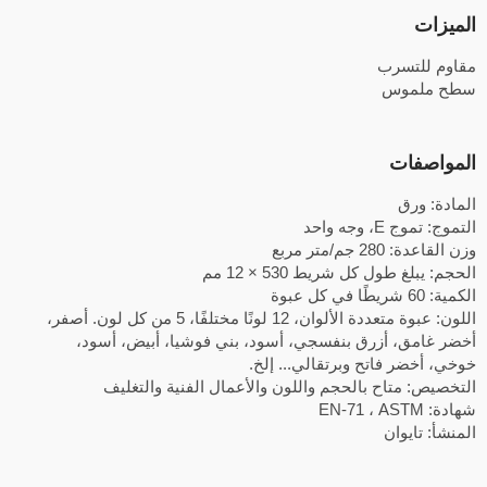
الميزات
مقاوم للتسرب
سطح ملموس
المواصفات
المادة: ورق
التموج: تموج E، وجه واحد
وزن القاعدة: 280 جم/متر مربع
الحجم: يبلغ طول كل شريط 530 × 12 مم
الكمية: 60 شريطًا في كل عبوة
اللون: عبوة متعددة الألوان، 12 لونًا مختلفًا، 5 من كل لون. أصفر،
أخضر غامق، أزرق بنفسجي، أسود، بني فوشيا، أبيض، أسود،
خوخي، أخضر فاتح وبرتقالي... إلخ.
التخصيص: متاح بالحجم واللون والأعمال الفنية والتغليف
شهادة: EN-71 ، ASTM
المنشأ: تايوان