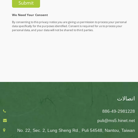
اتصالات
886-49-2981228
puli@ms5.hinet.net
No. 22, Sec. 2, Lung Sheng Rd., Puli 54548, Nantou, Taiwan