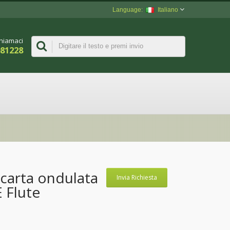
Italiano
hiamaci
981228
i carta ondulata
Invia Richiesta
E Flute