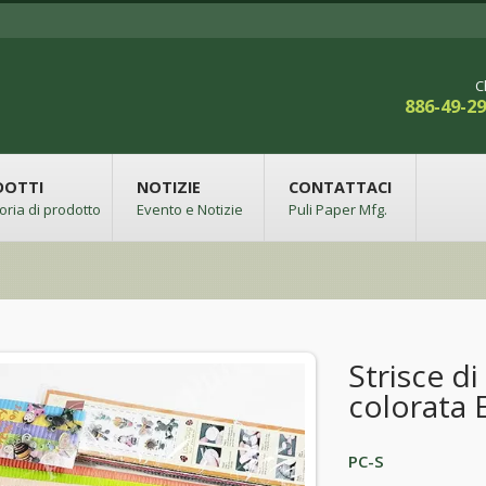
C
886-49-2
DOTTI
NOTIZIE
CONTATTACI
oria di prodotto
Evento e Notizie
Puli Paper Mfg.
Strisce d
colorata 
PC-S