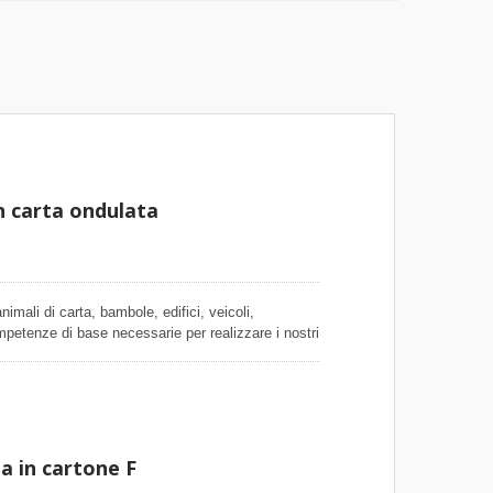
in carta ondulata
animali di carta, bambole, edifici, veicoli,
mpetenze di base necessarie per realizzare i nostri
 la carta. Il materiale di carta contenuto nel nostro
 colorata su un solo lato, lo strumento per la
i nostri progetti di carta, poiché la carta ondulata
una spirale di carta per un articolo, il nostro kit
per un principiante per realizzare articoli sia in 2D
ateriale di carta, occhi mobili, adesivi, accessori
a in cartone F
n singolo progetto. I materiali di carta sono strisce