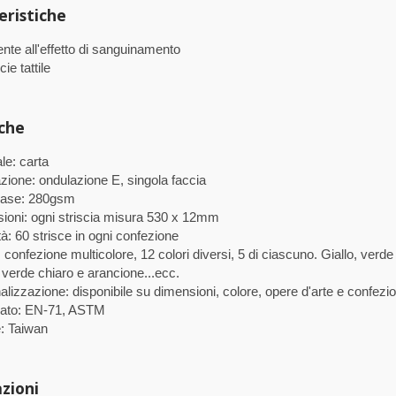
eristiche
nte all'effetto di sanguinamento
ie tattile
iche
le: carta
zione: ondulazione E, singola faccia
base: 280gsm
ioni: ogni striscia misura 530 x 12mm
à: 60 strisce in ogni confezione
 confezione multicolore, 12 colori diversi, 5 di ciascuno. Giallo, verde
verde chiaro e arancione...ecc.
lizzazione: disponibile su dimensioni, colore, opere d'arte e confez
icato: EN-71, ASTM
e: Taiwan
azioni