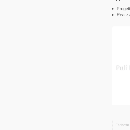
Progett
Realizz
Etichetta