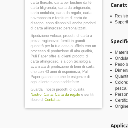
carta floreale, carta per bustine da tè,
Caratt
carta filigranata, carta da artigianato,
carta ondulata, carta da regalo, carta
Resiste
sovrapposta e forniture di carta da
Superfic
disegno, sono disponibili anche prodotti
di carta all'ingrosso personalizzati.
Spedizione veloce, prodotti di carta a
Specif
prezzi ragionevoli forniti in grandi
quantità per la tua casa o ufficio con un
processo di produzione di alta qualità,
Materia
Puli Paper offre ai clienti prodotti di
Ondula
carta all'ingrosso, sia con tecnologia
Peso 
avanzata di produzione di beni di carta
Dimens
che con 43 anni di esperienza, Puli
Quantit
Paper garantisce che le esigenze di
ogni cliente siano soddisfatte.
Colore:
pesca, 
Guarda i nostri prodotti di qualità
Persona
Nastro
,
Carta
,
Carta da regalo
e sentiti
libero di
Contattaci
.
Certif
Origin
Applic