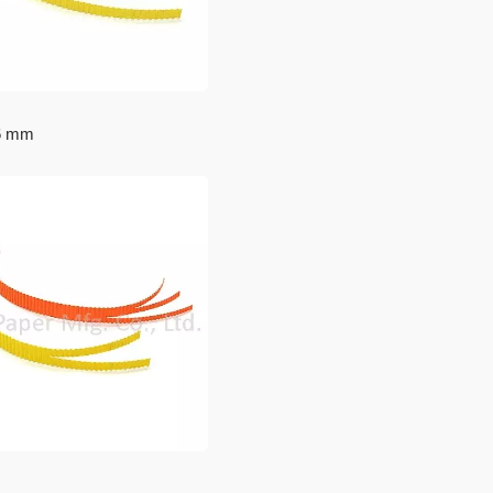
 velina per regali
Carta artigianale
6 mm