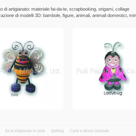
o di artigianato: materiale fai-da-te, scrapbooking, origami, collage
azione di modelli 3D: bambole, figure, animali, animali domestici, minia
Kit di artigianato in carta
Quilling
Carta a strisce ondulate