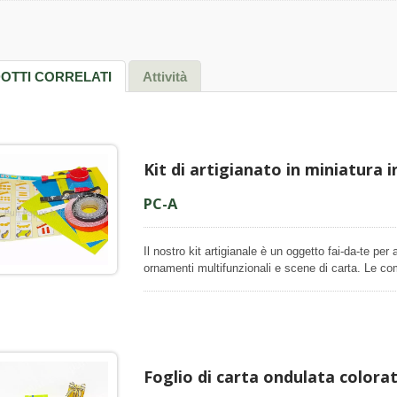
OTTI CORRELATI
Attività
Kit di artigianato in miniatura 
PC-A
Il nostro kit artigianale è un oggetto fai-da-te per 
ornamenti multifunzionali e scene di carta. Le co
kit artigianali sono arrotolare, spingere e incollare
kit per artigianato è principalmente carta ondulata
filigrana e la modellatura non è indispensabile per 
può essere facilmente arrotolata a mano per creare 
per artigianato di carta è quindi facile da iniziare 
che in 3D. Ogni kit per creare viene fornito con m
Foglio di carta ondulata colorat
aggiuntivi necessari e un foglio di istruzioni per u