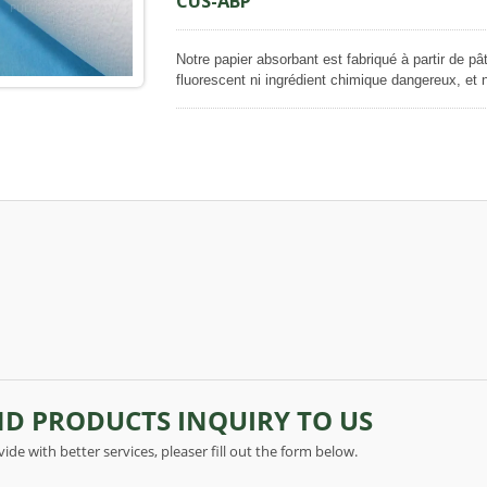
CUS-ABP
Notre papier absorbant est fabriqué à partir de p
fluorescent ni ingrédient chimique dangereux, et n'e
respectueux de l'environnement. Sur les deux sur
non extensibles ; pour diminuer la force adhésive
pour améliorer une bonne absorption des liquides
facilement, il peut être utilisé comme papier absor
comme papier d'emballage à des fins de protectio