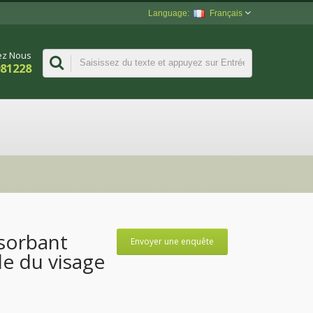
Français
ez Nous
981228
sorbant
Envoyer une enquête
le du visage