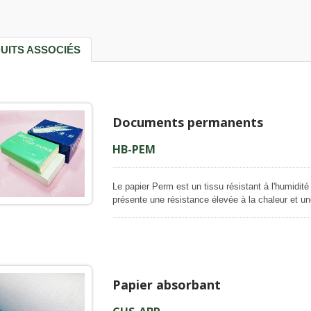
r de Soie à Offrir
Artisanat du papier
UITS ASSOCIÉS
Documents permanents
HB-PEM
Le papier Perm est un tissu résistant à l'humidité
présente une résistance élevée à la chaleur et un
faciliter la mise en boucle et la mise en place de
distribuer uniformément la solution de permanente
partir de fibres végétales, il est sans fluoresce
papier perm personnalisé à nos clients, disponible
beauté ; des rouleaux géants, des grandes feuille
fabricants afin de poursuivre les processus de p
Papier absorbant
également réaliser des emballages de vente au d