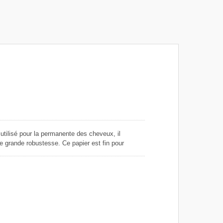
Ruban en papier fleuri
 utilisé pour la permanente des cheveux, il
e grande robustesse. Ce papier est fin pour
s cheveux, il a une bonne perméabilité pour
. Notre papier est fabriqué à cent pour cent à
nce, jetable mais recyclable. Nous fournissons du
 dans différentes tailles pour les entreprises de
s et des feuilles de vente en gros pour les
roduction dans leurs usines. Nous pouvons
étail avec des designs personnalisés.