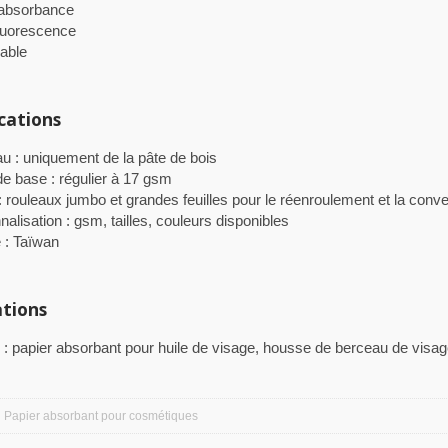
absorbance
luorescence
able
cations
au : uniquement de la pâte de bois
de base : régulier à 17 gsm
 : rouleaux jumbo et grandes feuilles pour le réenroulement et la conv
alisation : gsm, tailles, couleurs disponibles
 : Taïwan
ations
 : papier absorbant pour huile de visage, housse de berceau de visag
Papier absorbant pour cosmétiques