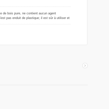
âte de bois pure, ne contient aucun agent
st pas enduit de plastique; il est sûr à utiliser et
faces de ce papier se trouvent des crêpes fines
 du papier sur une surface humide d'un objet, et
. Ce papier est souple et ne se déchire pas
bant pour les liquides et les huiles, ainsi que
n.