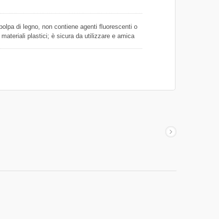
polpa di legno, non contiene agenti fluorescenti o
 materiali plastici; è sicura da utilizzare e amica
arta ci sono delle pieghe fini non elastiche; per
accherebbe alla superficie bagnata di un oggetto e
uesto foglio è flessibile e non si strappa
rbente per liquidi e oli, nonché come carta da