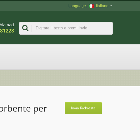
Italiano
hiamaci
981228
orbente per
Invia Richiesta