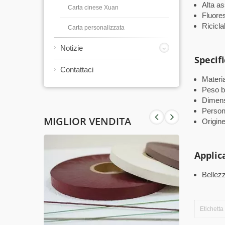
Alta a
Carta cinese Xuan
Fluore
Ricicla
Carta personalizzata
Notizie
Specif
Contattaci
Materia
Peso b
Dimensi
Persona
MIGLIOR VENDITA
Origin
Applic
Bellezz
Etichetta