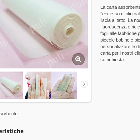
La carta assorbente
l'eccesso di olio d
liscia al tatto. La n
fluorescenza e rici
fogli alle fabbriche
piccole bobine e picc
personalizzare le dim
carta per i nostri c
su richiesta.
ssorbente
eristiche