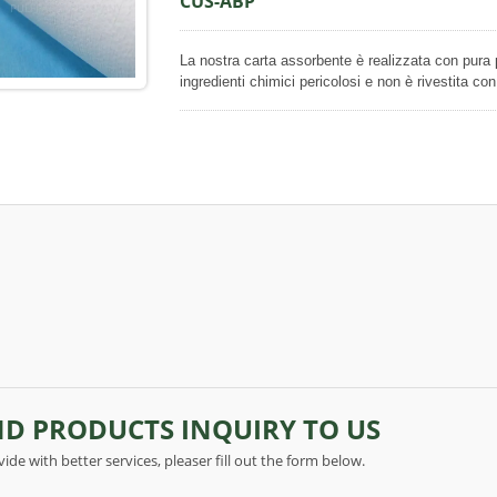
CUS-ABP
La nostra carta assorbente è realizzata con pura 
ingredienti chimici pericolosi e non è rivestita con
dell'ambiente. Su entrambe le superfici di questa c
diminuire la forza adesiva con cui la carta si att
per migliorare una buona assorbenza dei liquidi. Q
facilmente, può essere utilizzato come carta asso
imballaggio a scopo protettivo.