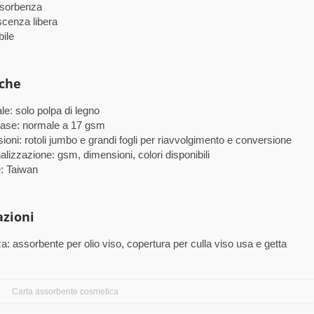
ssorbenza
scenza libera
bile
iche
le: solo polpa di legno
ase: normale a 17 gsm
oni: rotoli jumbo e grandi fogli per riavvolgimento e conversione
lizzazione: gsm, dimensioni, colori disponibili
e: Taiwan
azioni
a: assorbente per olio viso, copertura per culla viso usa e getta
Carta assorbente cosmetica