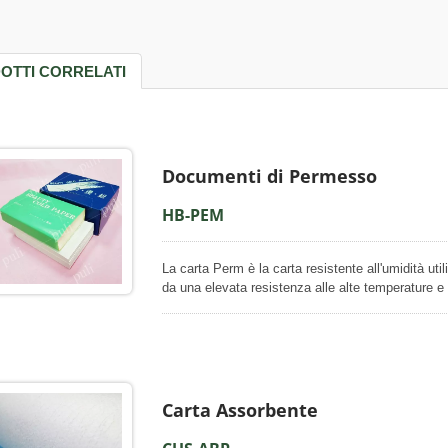
 velina per regali
Carta artigianale
OTTI CORRELATI
Documenti di Permesso
HB-PEM
La carta Perm è la carta resistente all'umidità uti
da una elevata resistenza alle alte temperature e 
facilitare l'uso della permanente e la messa in pi
distribuire uniformemente la soluzione per la perm
cento con fibre vegetali, è priva di fluorescenza,
permanente personalizzata ai nostri clienti, disponi
bellezza; bobine giganti, grandi fogli e fogli al dett
svolgere ulteriori processi di produzione nelle lo
Carta Assorbente
al dettaglio con design personalizzati.