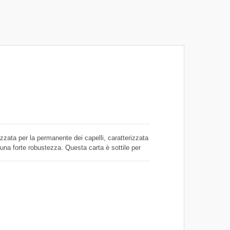
Nastro di carta floreale
lizzata per la permanente dei capelli, caratterizzata
una forte robustezza. Questa carta è sottile per
ega dei capelli, ha una buona permeabilità per
anente. La nostra carta è realizzata al cento per
 usa e getta ma riciclabile. Forniamo carta
bile in varie dimensioni per il settore della
aglio in confezioni all'ingrosso per i produttori per
ro strutture. Possiamo anche realizzare confezioni