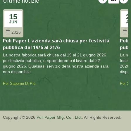
Ultime notizie
15
2
JUN
A
2026
2
Puli Paper L'azienda sarà chiusa per festività
Puli
pubblica dal 19/6 al 21/6
pubb
La nostra fabbrica sarà chiusa dal 19 al 21 giugno 2026
La no
per festività pubblica, e riprenderemo il lavoro dal 22
festiv
giugno 2026. Qualsiasi servizio della nostra azienda sarà
2026. 
non disponibile...
dispon
Per Saperne Di Più
Per Sa
Copyright © 2026
Puli Paper Mfg. Co., Ltd.
. All Rights Reserved.