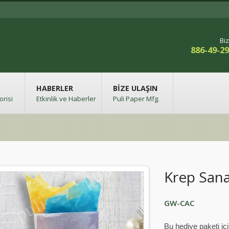
Biz
886-49-2
HABERLER
BIZE ULAŞIN
risi
Etkinlik ve Haberler
Puli Paper Mfg.
Krep Sana
GW-CAC
Bu hediye paketi içi