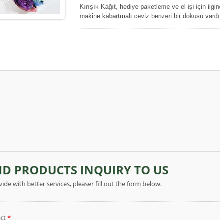
Kırışık Kağıt, hediye paketleme ve el işi için ilgin
makine kabartmalı ceviz benzeri bir dokusu vardır.
diğer eşyalara önlemek için kanama direnci özelliğ
yapıştırıcıların kağıda uygulanması gereken el iş
kağıt piyasada çok popülerdir, çünkü basit tasarı
paketleme, buket sarma, sanat ve el işi projeleri, 
temel olarak herhangi bir durum için günlük bir he