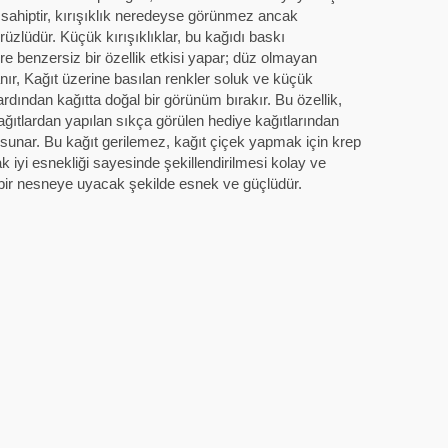
a sahiptir, kırışıklık neredeyse görünmez ancak
zlüdür. Küçük kırışıklıklar, bu kağıdı baskı
e benzersiz bir özellik etkisi yapar; düz olmayan
r, Kağıt üzerine basılan renkler soluk ve küçük
 ardından kağıtta doğal bir görünüm bırakır. Bu özellik,
ıtlardan yapılan sıkça görülen hediye kağıtlarından
rz sunar. Bu kağıt gerilemez, kağıt çiçek yapmak için krep
ak iyi esnekliği sayesinde şekillendirilmesi kolay ve
 bir nesneye uyacak şekilde esnek ve güçlüdür.