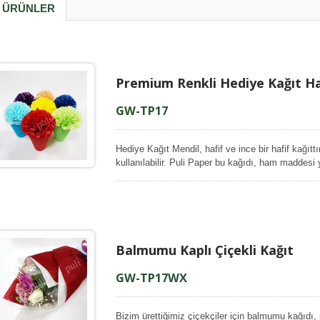
I ÜRÜNLER
e Peçetesi Kağıdı
Kağıt El Sanatları
Premium Renkli Hediye Kağıt H
GW-TP17
Hediye Kağıt Mendil, hafif ve ince bir hafif kağı
kullanılabilir. Puli Paper bu kağıdı, ham maddesi
hamuruyla üretir, böylece kağıdımızın düzgün kali
arka tarafı mat bir görünüme sahiptir. Hatta, bu
tabi tutulmuş olmasına rağmen, nemlendiğinde re
durumda/uygulamada yardımcı olur.
Balmumu Kaplı Çiçekli Kağıt
GW-TP17WX
Bizim ürettiğimiz çiçekçiler için balmumu kağıdı