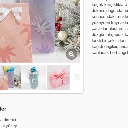
küçük kırışıklıklar
dokunulduğunda pürü
sonucundaki renkler
yüzeyden kaynaklanı
çatlaklar oluşturur,
düzgün ahşapsız kağ
farklı bir çekici ta
kağıdı değildir, anc
sarılacak herhangi
ler
 direnci
al yüzey