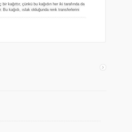
ç bir kağıttır, çünkü bu kağıdın her iki tarafında da
 Bu kağıdı, ıslak olduğunda renk transferlerini
iyle üretiyoruz, bu özellik buket tasarımları ve
lerinde çok yardımcı olmaktadır. Bu kabartmalı
mıyla geniş uygulamalara sahiptir; hediye
scrapbooking ve dekorasyonlar için kullanılabilir,
diye kağıdıdır.