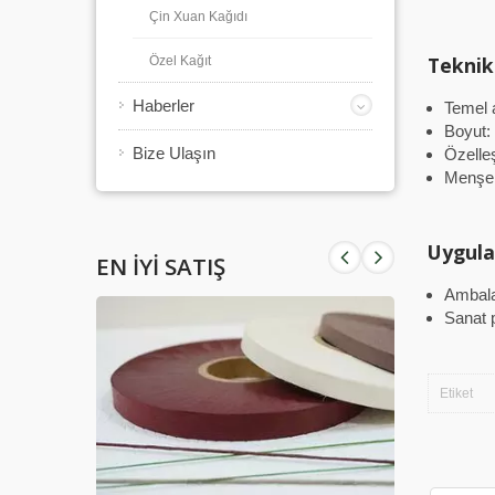
Çin Xuan Kağıdı
Teknik
Özel Kağıt
Haberler
Temel 
Boyut:
Bize Ulaşın
Özelle
Menşei
Uygul
EN İYI SATIŞ
Ambala
Sanat 
Etiket