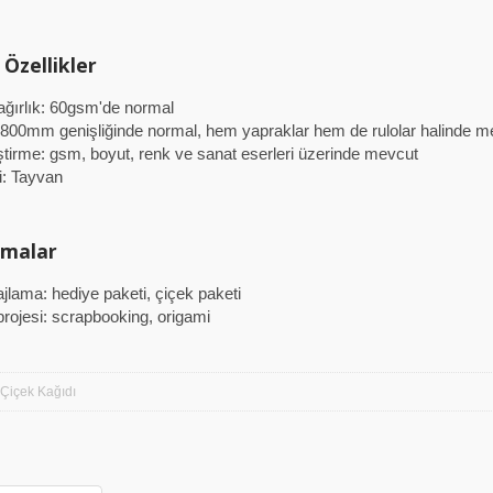
 Özellikler
ağırlık: 60gsm'de normal
 800mm genişliğinde normal, hem yapraklar hem de rulolar halinde m
ştirme: gsm, boyut, renk ve sanat eserleri üzerinde mevcut
: Tayvan
amalar
jlama: hediye paketi, çiçek paketi
projesi: scrapbooking, origami
Çiçek Kağıdı