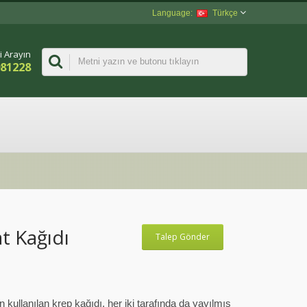
Türkçe
i Arayın
981228
t Kağıdı
Talep Gönder
n kullanılan krep kağıdı, her iki tarafında da yayılmış