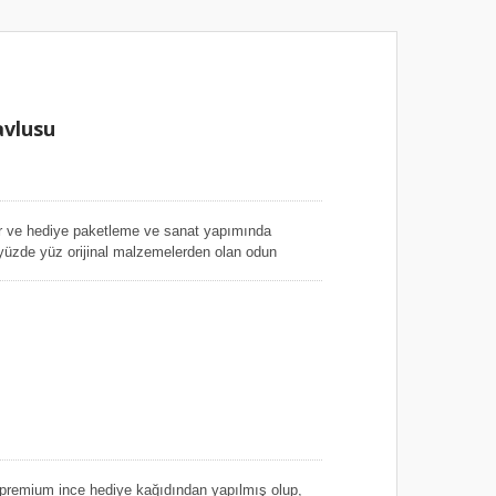
Çiçek Kağıt Bant
avlusu
ttır ve hediye paketleme ve sanat yapımında
 yüzde yüz orijinal malzemelerden olan odun
tesini sağlar, kağıdımızın yüzeyi hafif parlak ve
 hediye kağıdı renk kanamasına dayanıklı işleme
nk diğer eşyalara geçmez, bu da birçok
, premium ince hediye kağıdından yapılmış olup,