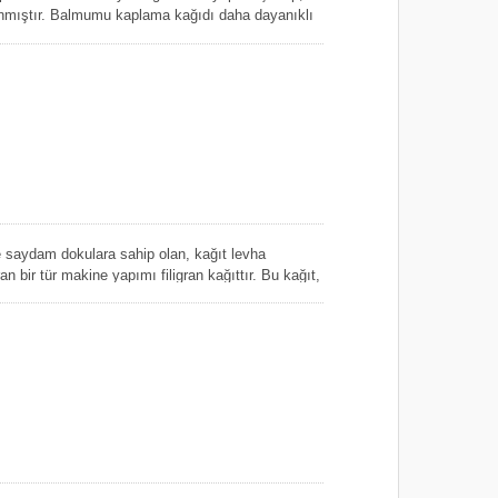
anmıştır. Balmumu kaplama kağıdı daha dayanıklı
, bu da nem içeren çiçek düzenlemeleri ve diğer
ı olur. Seçimleriniz için çeşitli renklere sahibiz ve
 işlemlerle boyanmıştır, kağıdın rengi ambalajın
z veya karışmaz, bu da kağıdın ıslanmasına neden
 saydam dokulara sahip olan, kağıt levha
ran bir tür makine yapımı filigran kağıttır. Bu kağıt,
n nem aldığında veya suya batırıldığında bile güçlü
enarlarından başlayarak kolayca yırtılmaz. Su
lük hediye paketleme kağıdı yapmakla kalmaz, aynı
em içeren ürünler için iyi bir ambalaj malzemesi