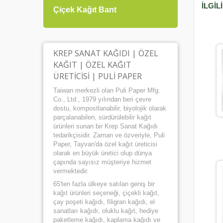
İLGIL
Çiçek Kağıt Bant
Hediy
KREP SANAT KAĞIDI | ÖZEL
KAĞIT | ÖZEL KAĞIT
ÜRETICISI | PULI PAPER
Taiwan merkezli olan Puli Paper Mfg.
Co., Ltd., 1979 yılından beri çevre
dostu, kompostlanabilir, biyolojik olarak
parçalanabilen, sürdürülebilir kağıt
ürünleri sunan bir Krep Sanat Kağıdı
tedarikçisidir. Zaman ve özveriyle, Puli
Paper, Tayvan'da özel kağıt üreticisi
olarak en büyük üretici olup dünya
çapında sayısız müşteriye hizmet
vermektedir.
65'ten fazla ülkeye satılan geniş bir
kağıt ürünleri seçeneği, çiçekli kağıt,
çay poşeti kağıdı, filigran kağıdı, el
sanatları kağıdı, oluklu kağıt, hediye
paketleme kağıdı, kaplama kağıdı ve