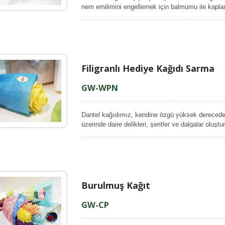
nem emilimini engellemek için balmumu ile kapl
hale getirir ve ıslak olduğunda dağılmasını önler
ürünlerin güzelliğini ve tazeliğini korumaya yardımc
renkli balmumu kağıdımız kanama direnci sağlayan
içindeki nemle birlikte diğer malzemelere geçme
olur.
Filigranlı Hediye Kağıdı Sarma
GW-WPN
Dantel kağıdımız, kendine özgü yüksek derecede
üzerinde daire delikleri, şeritler ve dalgalar oluştu
güçlü liflerin karışımından yapılmıştır, bu da onu
kalmasını sağlar, kağıt, su işaretli dokularının k
toleransı özelliği, bu kağıt serisini sadece gün
zamanda taze çiçek buketi ve saksı bitkisi gibi n
yapar.
Burulmuş Kağıt
GW-CP