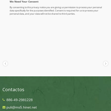
Contactos
886-49-2981228
puli@ms5.hinet.net