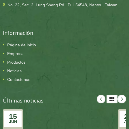
No. 22, Sec. 2, Lung Sheng Rd., Puli 54548, Nantou, Taiwan
Información
Página de inicio
Empresa
Productos
Noticias
Contáctenos
Últimas noticias
15
2
JUN
A