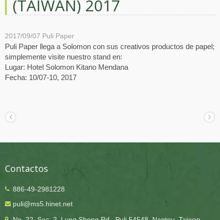
(TAIWÁN) 2017
2017/09/07
Puli Paper
Puli Paper llega a Solomon con sus creativos productos de papel;
simplemente visite nuestro stand en:
Lugar: Hotel Solomon Kitano Mendana
Fecha: 10/07-10, 2017
Contactos
886-49-2981228
puli@ms5.hinet.net
No. 22, Sec. 2, Lung Sheng Rd., Puli 54548, Nantou, Taiwan