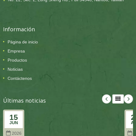
Información
Página de inicio
Empresa
Productos
Noticias
Contáctenos
Últimas noticias
15
2
JUN
A
2026
2