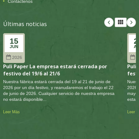
Contáctenos
Últimas noticias
15
2
JUN
A
2026
2
Puli Paper La empresa estará cerrada por
Puli
festivo del 19/6 al 21/6
festi
Nuestra fábrica estará cerrada del 19 al 21 de junio de
Nuest
2026 por un día festivo, y reanudaremos el trabajo el 22
2026 
de junio de 2026. Cualquier servicio de nuestra empresa
mayo 
no estará disponible...
estará
Leer Más
Leer 