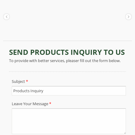
manualidades donde se necesite aplicar
pegamentos en el papel. Este papel con relieve es
muy popular en el mercado, ya que su diseño
sencillo permite una amplia variedad de
aplicaciones, como envoltorio de regalos, envoltura
de ramos, proyectos de arte y manualidades,
álbumes de recortes y decoraciones. Básicamente,
es un papel de regalo para cualquier ocasión.