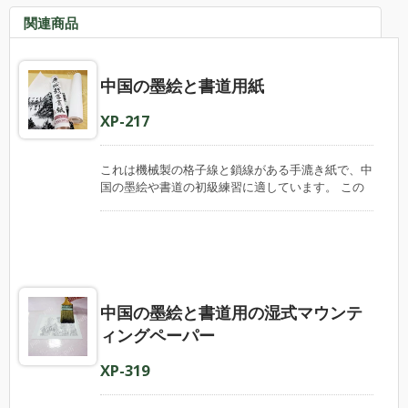
関連商品
中国の墨絵と書道用紙
XP-217
これは機械製の格子線と鎖線がある手漉き紙で、中
国の墨絵や書道の初級練習に適しています。 この
紙は純粋な繊維のみを使用して作られており、均一
な品質を保証しています。人工的な宣紙と比べて、
当社の製品は価格がはるかに安く、初心者でも十分
な品質で始めることができます。 この用紙は印刷
可能です。書道用にこの用紙を使用する場合、グリ
ッドをオフセット印刷技術で印刷することができま
中国の墨絵と書道用の湿式マウンテ
す。 この紙は、さまざまなビジネスニーズを満た
すために、シートとロール、大量と小売りのパッケ
ィングペーパー
ージングの両方で提供しています。アート教室、小
売業者、または流通業者にご利用いただけます。
XP-319