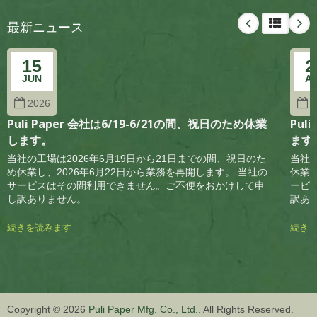
最新ニュース
15
2
JUN
A
2026
2
Puli Paper 会社は6/19-6/21の間、祝日のため休業
Pul
します。
ます
当社の工場は2026年6月19日から21日までの間、祝日のた
当社の
め休業し、2026年6月22日から業務を再開します。 当社の
休業し
サービスはその間利用できません。ご不便をおかけして申
ービ
し訳ありません。
訳あ
続きを読みます
続き
Copyright © 2026
Puli Paper Mfg. Co., Ltd.
. All Rights Reserved.