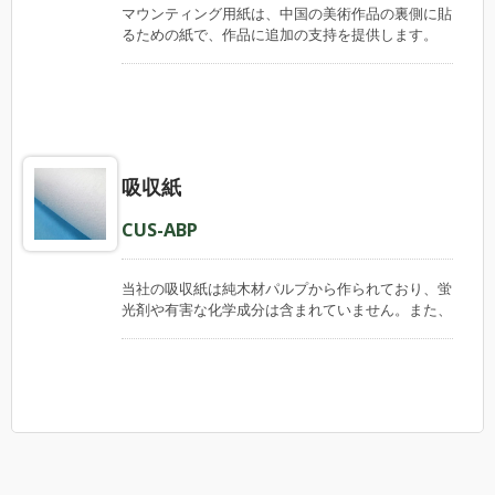
マウンティング用紙は、中国の美術作品の裏側に貼
るための紙で、作品に追加の支持を提供します。
私たちの紙は機械製であり、柔軟性があり、良好な
湿気強度を備えています。これらは簡単でスムーズ
な取り付けプロセスに非常に役立つ特徴です。 こ
の紙は通常、長さ100メートルのロールで供給さ
れ、中国の宣紙の一般的な寸法に合わせたさまざま
な幅のサイズがありますが、カスタムサイズのカッ
吸収紙
トもリクエストに応じて利用できます。 私たちの
紙は、人間が作った紙に近い品質を持ちながら、価
格がはるかに安く、経験豊富なマウンターや初心者
CUS-ABP
の練習にとって経済的な選択肢です。
当社の吸収紙は純木材パルプから作られており、蛍
光剤や有害な化学成分は含まれていません。また、
プラスチック材料でコーティングされていないた
め、安全に使用でき、環境にも優しいです。 この
紙の両面には伸縮性のない細かいクレープがありま
す。これにより、紙が湿った表面にくっつく粘着力
を減少させ、液体の吸収力を向上させることができ
ます。 この紙は柔軟で破れにくく、湿ったものや
油を吸収するための吸収紙として、また保護目的の
包装紙として使用することができます。