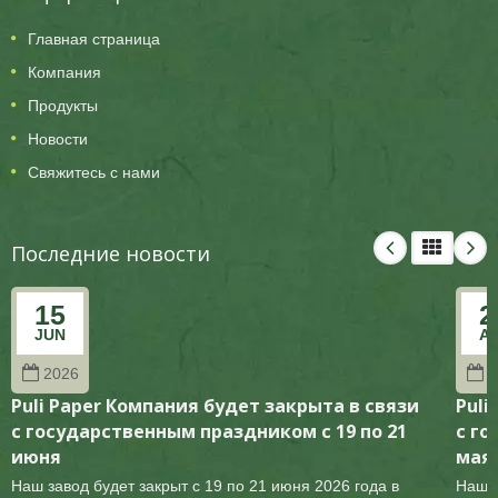
Главная страница
Компания
Продукты
Новости
Свяжитесь с нами
Последние новости
15
2
JUN
A
2026
2
Puli Paper Компания будет закрыта в связи
Puli
с государственным праздником с 19 по 21
с го
июня
мая
Наш завод будет закрыт с 19 по 21 июня 2026 года в
Наш з