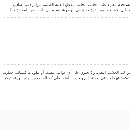
ستخدم للغراء على الجانب الخلفي للقطع الفنية الصينية لتوفير دعم إضافي
، قابل للانثناء ويتميز بقوة جيدة في الرطوبة، وهذه هي الخصائص المفيدة جدًا
لعملية التركيب السهلة والسلسة. يتم توريد هذه الورقة بانتظام على شكل لفات بطول 100 متر، وعرض
ياسات الشائعة لورق شوان الصيني، على الرغم من أنه يمكن توفير قطع مخصصة
ودة تقترب من ورق صناعة الإنسان ولكنه أرخص بكثير في الأسعار، إنه خيار
ذوي الخبرة والمبتدئين للممارسة.
ن لب الخشب النقي، ولا يحتوي على أي عوامل مضيئة أو مكونات كيميائية خطرة،
ستيكية؛ فهو آمن في الاستخدام وصديق للبيئة. على كلا السطحين لهذه الورقة توجد
تمدد؛ لتقليل القوة اللاصقة التي قد تلتصق بها الورقة على سطح مبلل لجسم،
ئل. هذه الورقة قابلة للانثناء ولا تمزق بسهولة، يمكن استخدامها كورق امتصاص
كورق تغليف لأغراض الحماية.