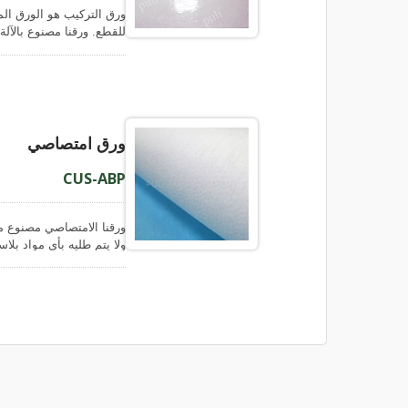
ورق التركيب هو الورق الم
للقطع. ورقنا مصنوع بالآلة
بأحجام مختلفة تناسب الق
بحجم مطلوب. ورقنا لديه ج
اقتصادي لكل من المثبتين 
ورق امتصاصي
CUS-ABP
ورقنا الامتصاصي مصنوع م
ولا يتم طليه بأي مواد بلا
كريبات دقيقة غير قابلة لل
ولتعزيز امتصاص جيد للسوا
للسوائل والزيوت، وأيضًا 