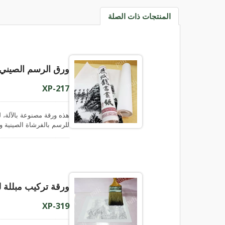
شريط ورق زهور
المنتجات ذات الصلة
ورق الرسم الصيني 
XP-217
هذه ورقة مصنوعة بالآلة،
للرسم بالفرشاة الصينية و
المتساوية، والفوائد هي أ
ويتمتع بجودة كافية للمبتدئ
يمكن طباعة الشبكات عليه
ولفات، في تعبئة جملية وتج
ورقة تركيب مبللة ل
XP-319