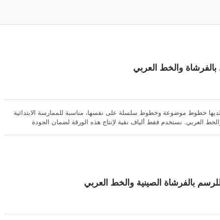
الحرف الورقية
ورق تغليف ا
بالفرشاة والخط العربي
 لديها خطوط موضوعة وخطوط سلسلة على نفسها، مناسبة للممارسة الابتدائية
الخط العربي. نستخدم فقط ألياف نقية لإنتاج هذه الورقة لضمان الجودة
ن منتجنا أرخص بكثير في السعر مقارنة بورق شوان المصنوع بواسطة الإنسان،
ين للبدء به. هذه الورقة قابلة للطباعة، إذا تم تطبيق هذه الورقة للخط العربي
ا باستخدام تقنية الطباعة الأفست. نحن نوفر هذه الورقة على شكل أوراق
زئة لتلبية متطلبات الأعمال المختلفة؛ الفصول الفنية، التجار أو الموزعين.
لرسم بالفرشاة الصينية والخط العربي