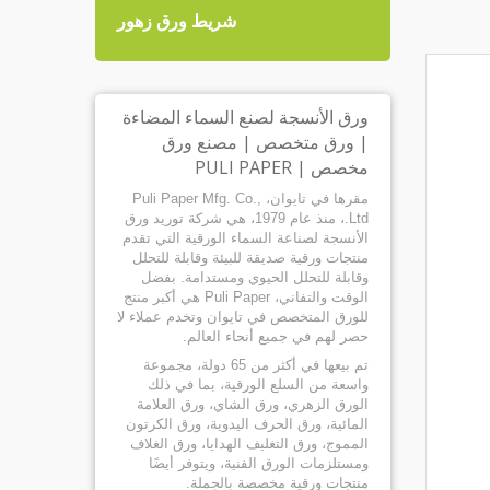
لهدايا
شريط ورق زهور
ورق الأنسجة لصنع السماء المضاءة
| ورق متخصص | مصنع ورق
مخصص | PULI PAPER
مقرها في تايوان، Puli Paper Mfg. Co.,
Ltd.، منذ عام 1979، هي شركة توريد ورق
الأنسجة لصناعة السماء الورقية التي تقدم
منتجات ورقية صديقة للبيئة وقابلة للتحلل
وقابلة للتحلل الحيوي ومستدامة. بفضل
الوقت والتفاني، Puli Paper هي أكبر منتج
للورق المتخصص في تايوان وتخدم عملاء لا
حصر لهم في جميع أنحاء العالم.
تم بيعها في أكثر من 65 دولة، مجموعة
واسعة من السلع الورقية، بما في ذلك
الورق الزهري، ورق الشاي، ورق العلامة
المائية، ورق الحرف اليدوية، ورق الكرتون
المموج، ورق التغليف الهدايا، ورق الغلاف
ومستلزمات الورق الفنية، ويتوفر أيضًا
منتجات ورقية مخصصة بالجملة.