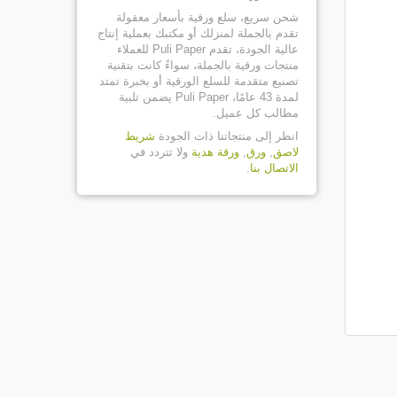
شحن سريع، سلع ورقية بأسعار معقولة
تقدم بالجملة لمنزلك أو مكتبك بعملية إنتاج
عالية الجودة، تقدم Puli Paper للعملاء
منتجات ورقية بالجملة، سواءً كانت بتقنية
تصنيع متقدمة للسلع الورقية أو بخبرة تمتد
لمدة 43 عامًا، Puli Paper يضمن تلبية
مطالب كل عميل.
انظر إلى منتجاتنا ذات الجودة
شريط
لاصق
,
ورق
,
ورقة هدية
ولا تتردد في
الاتصال بنا
.