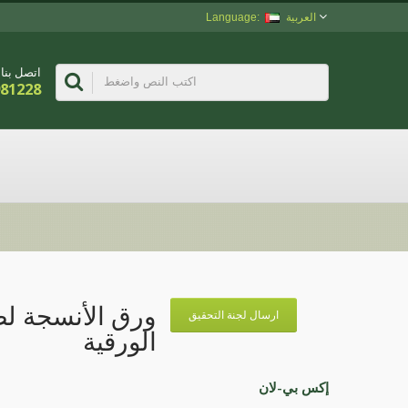
العربية
اتصل بنا
981228
ورق الأنسجة لص
ارسال لجنة التحقيق
الورقية
إكس بي-لان