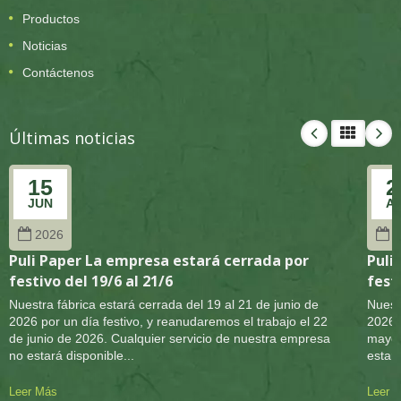
Productos
Noticias
Contáctenos
Últimas noticias
15
2
JUN
A
2026
2
Puli Paper La empresa estará cerrada por
Puli
festivo del 19/6 al 21/6
festi
Nuestra fábrica estará cerrada del 19 al 21 de junio de
Nuest
2026 por un día festivo, y reanudaremos el trabajo el 22
2026 
de junio de 2026. Cualquier servicio de nuestra empresa
mayo 
no estará disponible...
estará
Leer Más
Leer 