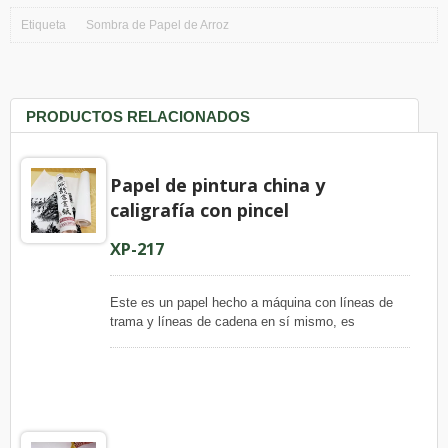
Etiqueta
Sombra de Papel de Arroz
PRODUCTOS RELACIONADOS
Papel de pintura china y
caligrafía con pincel
XP-217
Este es un papel hecho a máquina con líneas de
trama y líneas de cadena en sí mismo, es
adecuado para la práctica elemental de la pintura
china con pincel y la caligrafía. Utilizamos solo
fibras puras para producir este papel para
garantizar una calidad uniforme, los beneficios son
que nuestro producto es mucho más barato en
comparación con el papel Xuan hecho por el