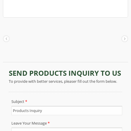
de usar y amigable con el medio ambiente. En
ambas superficies de este papel hay finos pliegues
no estirables; para disminuir la fuerza adhesiva con
la que el papel se pegaría a la superficie húmeda
de un objeto, y para mejorar una buena absorción
de líquidos. Este papel es flexible y no se rasga
fácilmente, puede ser utilizado como papel
absorbente para líquidos y aceites, también como
papel de envoltura con fines de protección.