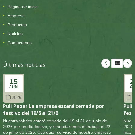
Página de inicio
Empresa
Productos
Noticias
Contáctenos
Últimas noticias
15
2
JUN
A
2026
2
Puli Paper La empresa estará cerrada por
Puli
festivo del 19/6 al 21/6
festi
Nuestra fábrica estará cerrada del 19 al 21 de junio de
Nuest
2026 por un día festivo, y reanudaremos el trabajo el 22
2026 
de junio de 2026. Cualquier servicio de nuestra empresa
mayo 